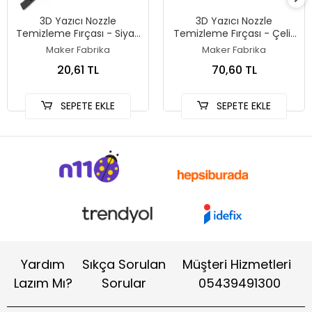
3D Yazıcı Nozzle
3D Yazıcı Nozzle
Temizleme Fırçası - Siyah
Temizleme Fırçası - Çelik
Renkli - Sert Plastik Uçlu
Uçlu
Maker Fabrika
Maker Fabrika
20,61 TL
70,60 TL
SEPETE EKLE
SEPETE EKLE
Yardım
Sıkça Sorulan
Müşteri Hizmetleri
Lazım Mı?
Sorular
05439491300