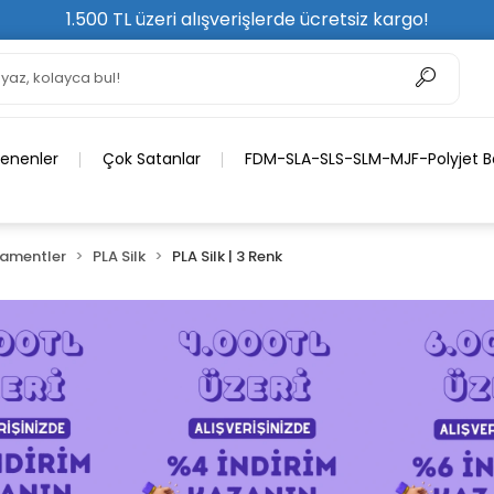
1.500 TL üzeri alışverişlerde ücretsiz kargo!
lenenler
Çok Satanlar
FDM-SLA-SLS-SLM-MJF-Polyjet Ba
lamentler
PLA Silk
PLA Silk | 3 Renk