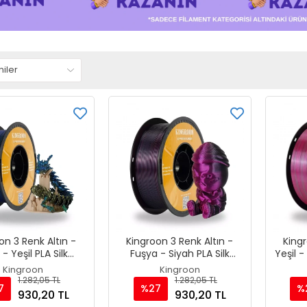
on 3 Renk Altın -
Kingroon 3 Renk Altın -
Kingr
- Yeşil PLA Silk
Fuşya - Siyah PLA Silk
Yeşil -
t 1.75 mm 1000gr
Filament 1.75 mm 1000gr
Filam
Kingroon
Kingroon
1.282,05 TL
1.282,05 TL
7
%27
%
930,20 TL
930,20 TL