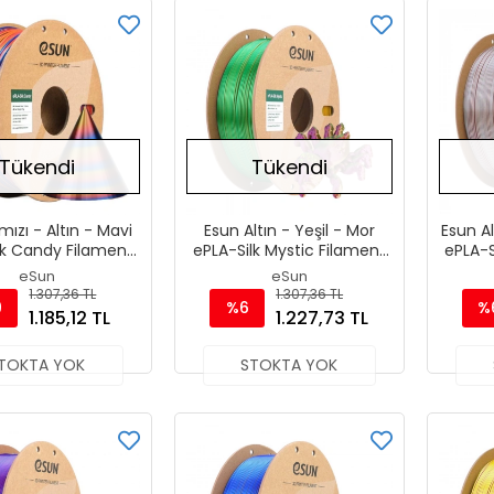
Tükendi
Tükendi
mızı - Altın - Mavi
Esun Altın - Yeşil - Mor
Esun A
lk Candy Filament
ePLA-Silk Mystic Filament
ePLA-S
75 mm 1000gr
1.75 mm 1000gr
1
eSun
eSun
1.307,36 TL
1.307,36 TL
9
%6
%
1.185,12 TL
1.227,73 TL
TOKTA YOK
STOKTA YOK