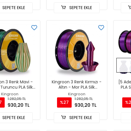
SEPETE EKLE
SEPETE EKLE
on 3 Renk Mavi -
Kingroon 3 Renk Kırmızı -
[5 Ad
- Turuncu PLA Silk
Altın - Mor PLA Silk
PLA S
t 1.75 mm 1000gr
Filament 1.75 mm 1000gr
Kingroon
Kingroon
1.282,05 TL
1.282,05 TL
7
%27
%
930,20 TL
930,20 TL
SEPETE EKLE
SEPETE EKLE