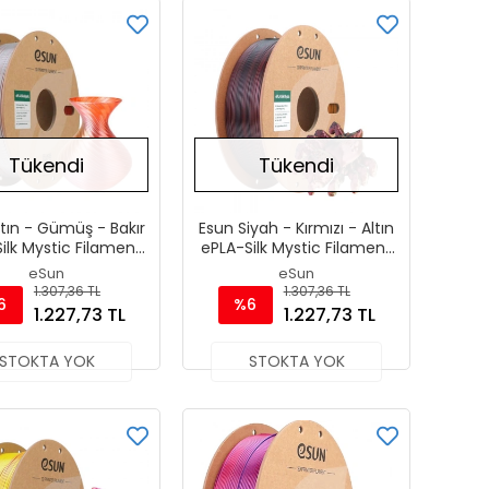
Tükendi
Tükendi
ltın - Gümüş - Bakır
Esun Siyah - Kırmızı - Altın
ilk Mystic Filament
ePLA-Silk Mystic Filament
.75 mm 1000gr
1.75 mm 1000gr
eSun
eSun
1.307,36 TL
1.307,36 TL
6
%6
1.227,73 TL
1.227,73 TL
STOKTA YOK
STOKTA YOK