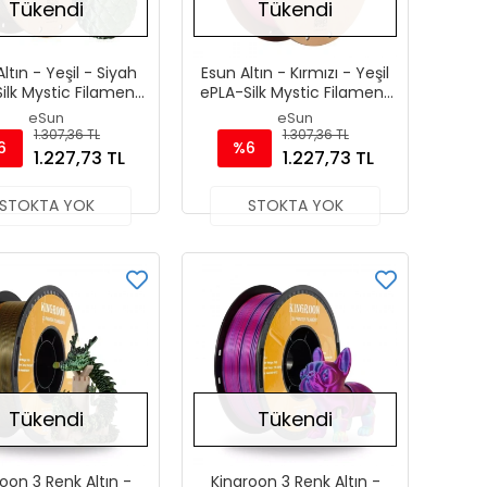
Tükendi
Tükendi
ltın - Yeşil - Siyah
Esun Altın - Kırmızı - Yeşil
ilk Mystic Filament
ePLA-Silk Mystic Filament
.75 mm 1000gr
1.75 mm 1000gr
eSun
eSun
1.307,36 TL
1.307,36 TL
6
%6
1.227,73 TL
1.227,73 TL
STOKTA YOK
STOKTA YOK
Tükendi
Tükendi
oon 3 Renk Altın -
Kingroon 3 Renk Altın -