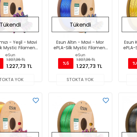
Tükendi
Tükendi
mızı - Yeşil - Mavi
Esun Altın - Mavi - Mor
Esun K
lk Mystic Filament
ePLA-Silk Mystic Filament
ePLA-S
75 mm 1000gr
1.75 mm 1000gr
1
eSun
eSun
1.307,36 TL
1.307,36 TL
%6
%
1.227,73 TL
1.227,73 TL
TOKTA YOK
STOKTA YOK