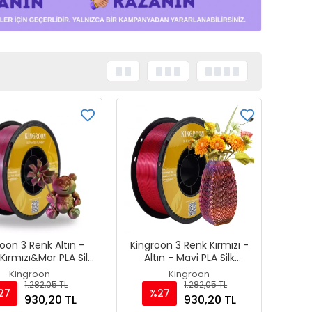
oon 3 Renk Altın -
Kingroon 3 Renk Kırmızı -
 Kırmızı&Mor PLA Silk
Altın - Mavi PLA Silk
ent 1.75 mm 1000gr
Filament 1.75 mm 1000gr
Kingroon
Kingroon
1.282,05 TL
1.282,05 TL
27
%27
930,20 TL
930,20 TL