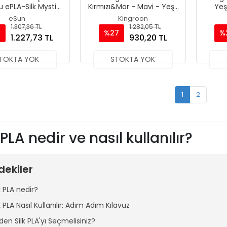
 ePLA-Silk Mystic
Kırmızı&Mor - Mavi - Yeşil
Yeşi
t 1.75 mm 1000gr
PLA Silk Filament 1.75 mm
Filam
eSun
Kingroon
1000gr
1.307,36 TL
1.282,05 TL
%27
%
1.227,73 TL
930,20 TL
TOKTA YOK
STOKTA YOK
1
2
 PLA nedir ve nasıl kullanılır?
dekiler
k PLA nedir?
k PLA Nasıl Kullanılır: Adım Adım Kılavuz
den Silk PLA'yı Seçmelisiniz?