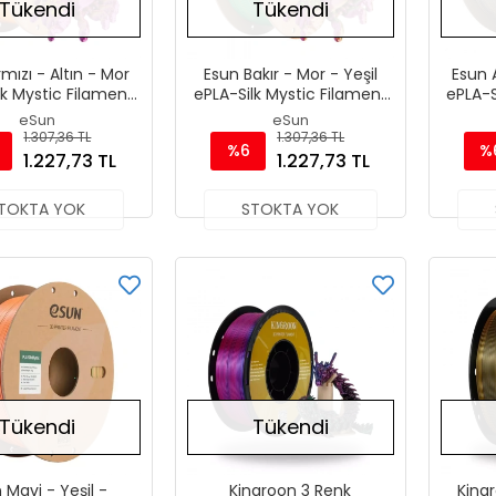
Tükendi
Tükendi
rmızı - Altın - Mor
Esun Bakır - Mor - Yeşil
Esun A
lk Mystic Filament
ePLA-Silk Mystic Filament
ePLA-S
75 mm 1000gr
1.75 mm 1000gr
1
eSun
eSun
1.307,36 TL
1.307,36 TL
%6
%
1.227,73 TL
1.227,73 TL
TOKTA YOK
STOKTA YOK
Tükendi
Tükendi
 Mavi - Yeşil -
Kingroon 3 Renk
Kingr