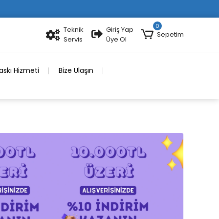
0
Teknik
Giriş Yap
Sepetim
Servis
Üye Ol
skı Hizmeti
Bize Ulaşın