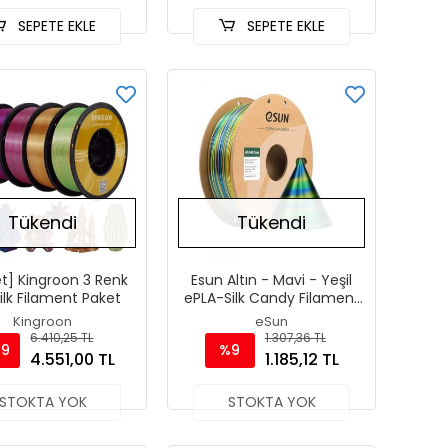
SEPETE EKLE
SEPETE EKLE
Tükendi
Tükendi
et] Kingroon 3 Renk
Esun Altın - Mavi - Yeşil
ilk Filament Paket
ePLA-Silk Candy Filament
1.75 mm 1000gr
Kingroon
eSun
6.410,25 TL
1.307,36 TL
29
%9
4.551,00 TL
1.185,12 TL
STOKTA YOK
STOKTA YOK