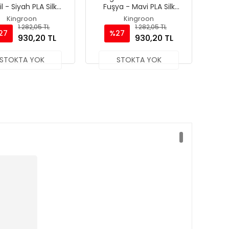
l - Siyah PLA Silk
Fuşya - Mavi PLA Silk
ent 1.75 mm 1000gr
Filament 1.75 mm 1000gr
Kingroon
Kingroon
1.282,05 TL
1.282,05 TL
27
%27
930,20 TL
930,20 TL
STOKTA YOK
STOKTA YOK