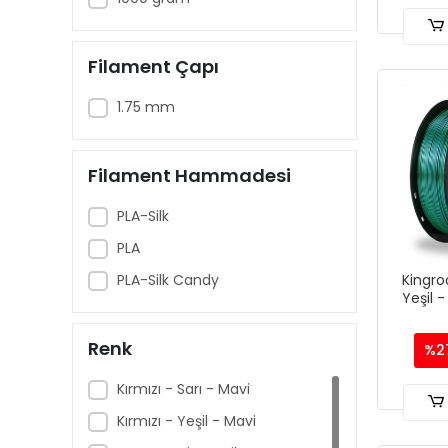
Filament Çapı
1.75 mm
Filament Hammadesi
PLA-Silk
PLA
PLA-Silk Candy
Kingro
Yeşil 
Filamen
Renk
%2
Kırmızı - Sarı - Mavi
Kırmızı - Yeşil - Mavi