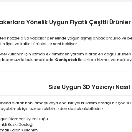
k PLA Nerede Kullanılabilir?
k PLA'nın Sınırları Nelerdir?
kerlara Yönelik Uygun Fiyatlı Çeşitli Ürünler
İyi Silk PLA'yı Hangi Markalar Sunuyor?
k PLA, Diğer Filamentlerle Karşılaştırıldığında Nasıl Bir Performans S
ten nozzle'a 3d yazıcılar genelinde yoğunlaşmış ancak arduino ve ben
k PLA ile Baskı Yapmak İçin İleri Düzey İpuçları
n fiyat ve kaliteli ürünler ile seni bekliyor.
nel kullanım için uzman ekibimizden yardım alarak en doğru ürünler
bir çok ürün çeşidi bulunan Kingrooon markasın blog yazısından çevirilmi
 depomuzda bulunmaktadır.
Geniş stok
ile sizlere hizmet vermekteyi
 markalı ürünleri incelemek ve satınalmak için Ankara satıcısı
https:
e Tüm Türkiyede erişebilirsiniz.
Size Uygun 3D Yazıcıyı Nasıl 
, üretim ve yaratıcılıkta devrim niteliğinde bir değişim yaratarak, her 
tli malzemelerin önünü açmıştır. Bu malzemeler arasında Silk PLA (Polil
 sayesinde popülerlik kazanmıştır. Peki Silk PLA tam olarak nedir, nasıl etk
brika olarak hobi amaçlı veya endüstriyel kullanım amaçlı bir çok 3D 
çim midir? Bu kapsamlı kılavuz, Silk PLA dünyasını derinlemesine incel
 seçebilmek için uzman ekibimizden destek alabilirsiniz.
ir.
k PLA nedir?
gun Filament Uyumluluğu
nkli Baskı Desteği
ıtmalı Kabin Kullanımı