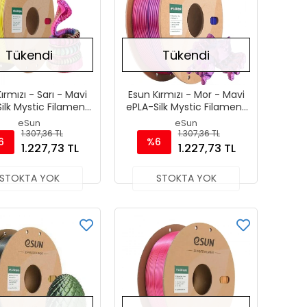
Tükendi
Tükendi
ırmızı - Sarı - Mavi
Esun Kırmızı - Mor - Mavi
ilk Mystic Filament
ePLA-Silk Mystic Filament
.75 mm 1000gr
1.75 mm 1000gr
eSun
eSun
1.307,36 TL
1.307,36 TL
6
%6
1.227,73 TL
1.227,73 TL
STOKTA YOK
STOKTA YOK