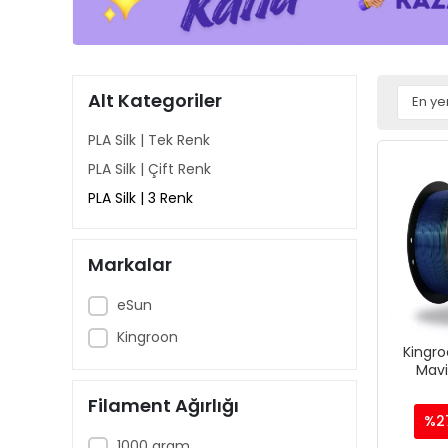
Alt Kategoriler
PLA Silk | Tek Renk
PLA Silk | Çift Renk
PLA Silk | 3 Renk
Markalar
eSun
Kingroon
Kingro
Mavi 
Filamen
Filament Ağırlığı
%2
1000 gram