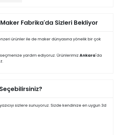
 Maker Fabrika'da Sizleri Bekliyor
ergiliyor?
zeri ürünler ile de maker dünyasına yönelik bir çok
i seçmenize yardım ediyoruz. Ürünlerimiz
Ankara
'da
ştir. Orjinal yazı için
tıklayın
.
z.
//www.makerfabrika.com/kingroon
ziyaret edebilir.
Seçebilirsiniz?
biri kendine özgü özelliklere ve kullanım alanlarına sahip
aktik Asit),pürüzsüz ve parlak yüzeyi ile kullanım
ili bir şekilde kullanılır ve 3D baskı projeleriniz için
yazıcıyı sizlere sunuyoruz. Sizde kendinize en uygun 3d
eyerek bu soruların yanıtlarını ve daha fazlasını