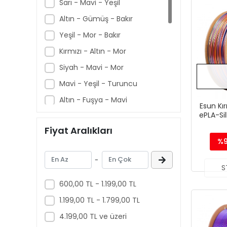
Sarı - Mavi - Yeşil
Altın - Gümüş - Bakır
Yeşil - Mor - Bakır
Kırmızı - Altın - Mor
Siyah - Mavi - Mor
Mavi - Yeşil - Turuncu
Altın - Fuşya - Mavi
Esun Kır
ePLA-Si
Altın - Yeşil - Siyah
1.
Fiyat Aralıkları
Kırmızı - Altın - Mavi
%
Altın - Yeşil - Kırmızı
-
Altın - Fuşya - Siyah
S
Altın - Mavi - Yeşil
600,00 TL - 1.199,00 TL
Kırmızı&Mor - Mavi - Yeşil
1.199,00 TL - 1.799,00 TL
Bakır - Mor - Yeşil
4.199,00 TL ve üzeri