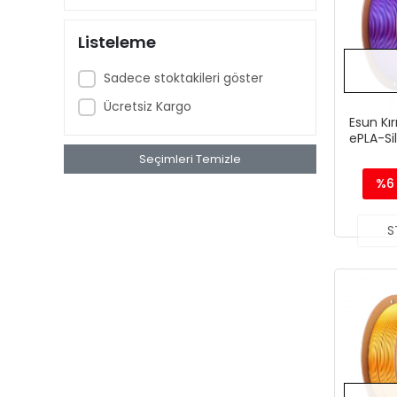
Kırmızı - Mor - Mavi
Altın - Mavi - Mor
Listeleme
Kırmızı - Siyah - Altın
Sadece stoktakileri göster
Altın - Yeşil - Mor
Ücretsiz Kargo
Esun Kır
ePLA-Si
1.
Seçimleri Temizle
%6
S