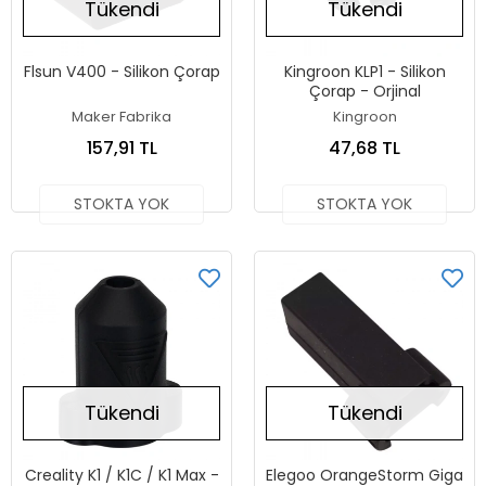
Tükendi
Tükendi
Flsun V400 - Silikon Çorap
Kingroon KLP1 - Silikon
Çorap - Orjinal
Maker Fabrika
Kingroon
157,91 TL
47,68 TL
STOKTA YOK
STOKTA YOK
Tükendi
Tükendi
Creality K1 / K1C / K1 Max -
Elegoo OrangeStorm Giga