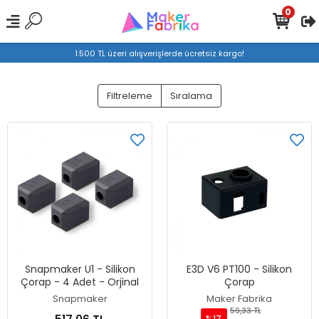
0
1.500 TL üzeri alışverişlerde ücretsiz kargo!
Filtreleme
Sıralama
Snapmaker U1 - Silikon
E3D V6 PT100 - Silikon
Çorap - 4 Adet - Orjinal
Çorap
Snapmaker
Maker Fabrika
59,33 TL
%17