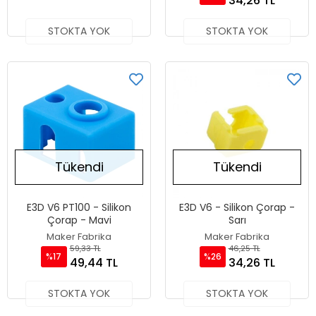
34,26 TL
STOKTA YOK
STOKTA YOK
Tükendi
Tükendi
E3D V6 PT100 - Silikon
E3D V6 - Silikon Çorap -
Çorap - Mavi
Sarı
Maker Fabrika
Maker Fabrika
59,33 TL
46,25 TL
%17
%26
49,44 TL
34,26 TL
STOKTA YOK
STOKTA YOK