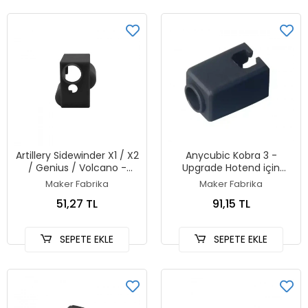
Artillery Sidewinder X1 / X2
Anycubic Kobra 3 -
/ Genius / Volcano -
Upgrade Hotend için
Silikon Çorap
Silikon Çorap
Maker Fabrika
Maker Fabrika
51,27 TL
91,15 TL
SEPETE EKLE
SEPETE EKLE