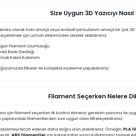
Size Uygun 3D Yazıcıyı Nasıl 
brika olarak hobi amaçlı veya endüstriyel kullanım amaçlı bir çok 3D 
 seçebilmek için uzman ekibimizden destek alabilirsiniz.
gun Filament Uyumluluğu
nkli Baskı Desteği
ıtmalı Kabin Kullanımı
zamızda filtreler ile kolaylıkla inceleme yapabilirsiniz.
Filament Seçerken Nelere Di
ınız için filament seçerken ilk kontrol etmeniz gereken yazıcınız ile uy
m
çaplarındaki filamentlerden size uygun olanı filtreleyebilirsiniz.
lzemeyi tercih ederek daha doğru ürün alabilirsiniz. Örneğin,
PLA f
lerdir.
ABS filamentler
için kapalı kabin yazıcı kullanmanız tavsiye edil