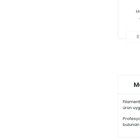
M
S
Ma
Filament
ürün uygu
Profesyo
bulunan