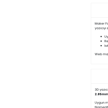
Maker Fa
yazıcıyı
Uy
Re
Is
Web mağa
3D yazıc
2.85m
Uygun ma
filament