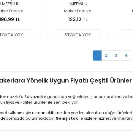
LMEF8LUU
LMEF16UU
aker Fabrika
Maker Fabrika
196,99 TL
123,12 TL
TOKTA YOK
STOKTA YOK
1
2
3
4
kerlara Yönelik Uygun Fiyatlı Çeşitli Ürünler
ten nozzle'a 3d yazıcılar genelinde yoğunlaşmış ancak arduino ve ben
n fiyat ve kaliteli ürünler ile seni bekliyor.
nel kullanım için uzman ekibimizden yardım alarak en doğru ürünler
 depomuzda bulunmaktadır.
Geniş stok
ile sizlere hizmet vermekteyi