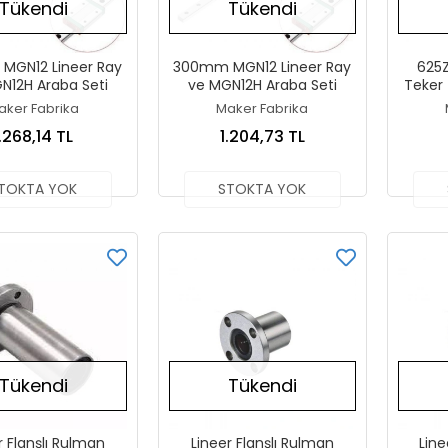
Tükendi
Tükendi
MGN12 Lineer Ray
300mm MGN12 Lineer Ray
625Z
N12H Araba Seti
ve MGN12H Araba Seti
Teker 
aker Fabrika
Maker Fabrika
1.268,14 TL
1.204,73 TL
TOKTA YOK
STOKTA YOK
Tükendi
Tükendi
r Flanşlı Rulman
Lineer Flanşlı Rulman
Line