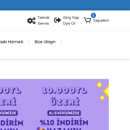
0
Teknik
Giriş Yap
Sepetim
Servis
Üye Ol
skı Hizmeti
Bize Ulaşın