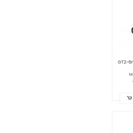
GT2-6m
M