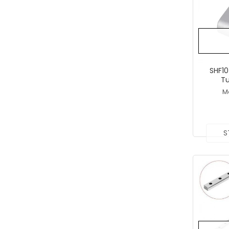
SHF10
T
M
S