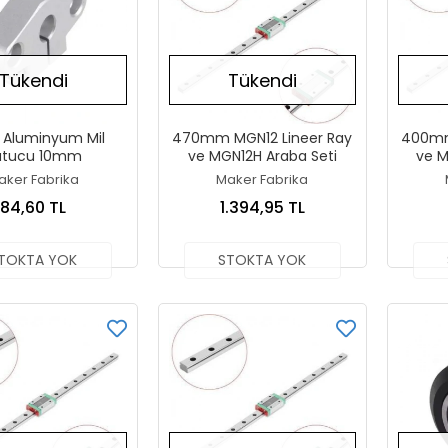
Tükendi
Tükendi
 Aluminyum Mil
470mm MGN12 Lineer Ray
400mm
utucu 10mm
ve MGN12H Araba Seti
ve M
aker Fabrika
Maker Fabrika
84,60 TL
1.394,95 TL
TOKTA YOK
STOKTA YOK