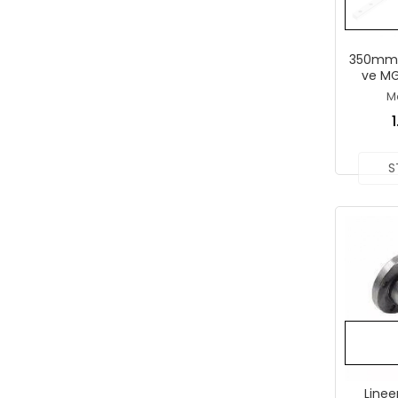
350mm 
ve MG
M
S
Linee