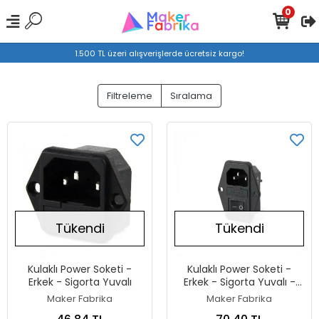
0
1.500 TL üzeri alışverişlerde ücretsiz kargo!
Filtreleme
Sıralama
Tükendi
Tükendi
Kulaklı Power Soketi -
Kulaklı Power Soketi -
Erkek - Sigorta Yuvalı
Erkek - Sigorta Yuvalı -
Anahtarlı
Maker Fabrika
Maker Fabrika