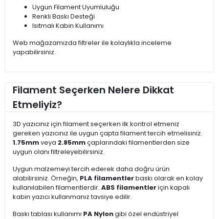
Uygun Filament Uyumluluğu
Renkli Baskı Desteği
Isıtmalı Kabin Kullanımı
Web mağazamızda filtreler ile kolaylıkla inceleme
yapabilirsiniz.
Filament Seçerken Nelere Dikkat
Etmeliyiz?
3D yazıcınız için filament seçerken ilk kontrol etmeniz
gereken yazıcınız ile uygun çapta filament tercih etmelisiniz.
1.75mm
veya
2.85mm
çaplarındaki filamentlerden size
uygun olanı filtreleyebilirsiniz.
Uygun malzemeyi tercih ederek daha doğru ürün
alabilirsiniz. Örneğin,
PLA filamentler
baskı olarak en kolay
kullanılabilen filamentlerdir.
ABS filamentler
için kapalı
kabin yazıcı kullanmanız tavsiye edilir.
Baskı tablası kullanımı
PA Nylon
gibi özel endüstriyel