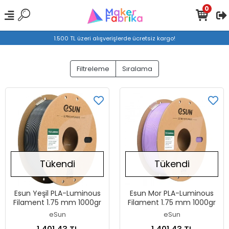
0
1.500 TL üzeri alışverişlerde ücretsiz kargo!
Filtreleme
Sıralama
Tükendi
Tükendi
Esun Yeşil PLA-Luminous
Esun Mor PLA-Luminous
Filament 1.75 mm 1000gr
Filament 1.75 mm 1000gr
eSun
eSun