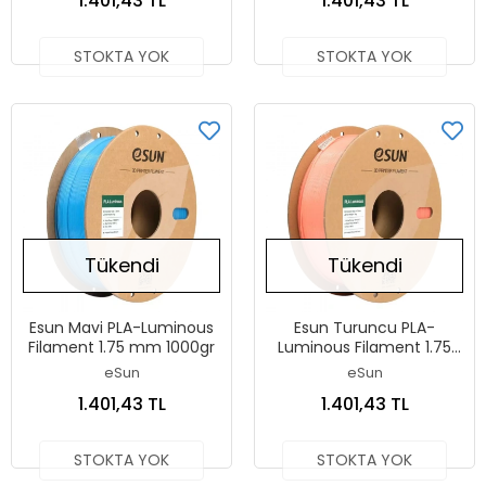
1.401,43 TL
1.401,43 TL
STOKTA YOK
STOKTA YOK
Tükendi
Tükendi
Esun Mavi PLA-Luminous
Esun Turuncu PLA-
Filament 1.75 mm 1000gr
Luminous Filament 1.75
mm 1000gr
eSun
eSun
1.401,43 TL
1.401,43 TL
STOKTA YOK
STOKTA YOK