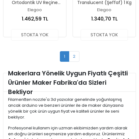
Ortodontik UV Reçine
Translucent (Şeffaf) 1 Kg
Turuncu 0.5 Kg
Elegoo
Elegoo
1.462,59 TL
1.340,70 TL
STOKTA YOK
STOKTA YOK
1
2
Makerlara Yönelik Uygun Fiyatlı Çeşitli
Ürünler Maker Fabrika'da Sizleri
Bekliyor
Filamentten nozzle'a 3d yazıcılar genelinde yoğunlaşmış
ancak arduino ve benzeri ürünler ile de maker dünyasına
yönelik bir çok ürün uygun fiyat ve kaliteli ürünler ile seni
bekliyor.
Profesyonel kullanım için uzman ekibimizden yardım alarak
en doğru ürünleri seçmenize yardım ediyoruz. Ürünlerimiz