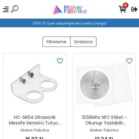
0
1.500 TL üzeri alışverişlerde ücretsiz kargo!
Filtreleme
Sıralama
HC-SR04 Ultrasonik
13.56Mhz NFC Etiket -
Mesafe Sensörü Tutucu
Okunup Yazılabilir
Şeffaf
ISO14443A, Ntag 213-
Maker Fabrika
Maker Fabrika
25mm