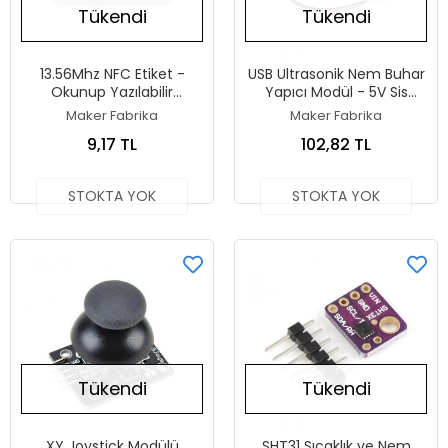
Tükendi
Tükendi
13.56Mhz NFC Etiket -
USB Ultrasonik Nem Buhar
Okunup Yazılabilir
Yapıcı Modül - 5V Sis
ISO14443A, Ntag 213-
Yapıcı
Maker Fabrika
Maker Fabrika
10x20mm
9,17 TL
102,82 TL
STOKTA YOK
STOKTA YOK
Tükendi
Tükendi
XY Joystick Modülü
SHT31 Sıcaklık ve Nem