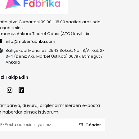
aftaiçi ve Cumartesi 09:00 - 18:00 saatleri arasında
laşabilirsiniz.
irmamız, Ankara Ticaret Odası (ATO) kayıtlıdır.
info@makerfabrika.com
Bahçekapı Mahallesi 2543.Sokak, No: 18/A, Kat: 2-
3-4 (Deniz Akü Market Üst Katı),06797, Etimegut /
Ankara
izi Takip Edin
ampanya, duyuru, bilgilendirmelerden e-posta
le haberdar olmak istiyorum.
Gönder