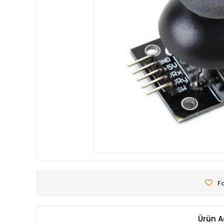
Fa
Ürün A