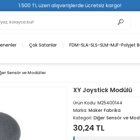
1.500 TL üzeri alışverişlerde ücretsiz kargo!
lenenler
Çok Satanlar
FDM-SLA-SLS-SLM-MJF-Polyjet Ba
ğer Sensör ve Modüller
XY Joystick Modülü
Ürün Kodu:
M25400144
Marka:
Maker Fabrika
Kategori:
Diğer Sensör ve Mod
30,24 TL