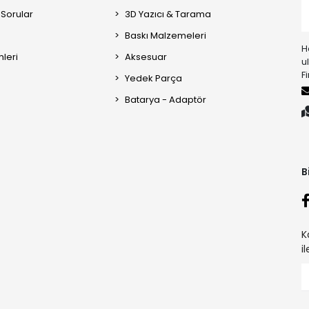
 Sorular
3D Yazıcı & Tarama
Baskı Malzemeleri
H
mleri
Aksesuar
u
F
Yedek Parça
Batarya - Adaptör
B
K
i