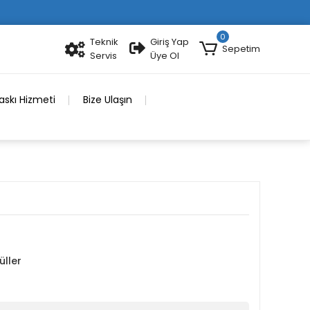
0
Teknik
Giriş Yap
Sepetim
Servis
Üye Ol
skı Hizmeti
Bize Ulaşın
üller