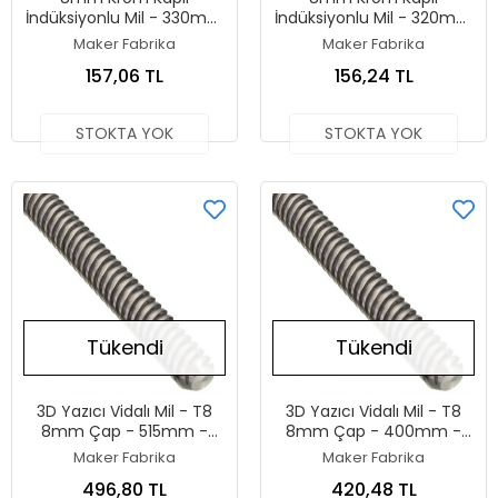
İndüksiyonlu Mil - 330mm
İndüksiyonlu Mil - 320mm
- 33cm - Prusa MK3
- 32cm - Prusa MK3
Maker Fabrika
Maker Fabrika
Uyumlu
Uyumlu
157,06 TL
156,24 TL
STOKTA YOK
STOKTA YOK
Tükendi
Tükendi
3D Yazıcı Vidalı Mil - T8
3D Yazıcı Vidalı Mil - T8
8mm Çap - 515mm -
8mm Çap - 400mm -
51,5cm - CR10 Uyumlu
40cm - Ender 6 Uyumlu
Maker Fabrika
Maker Fabrika
496,80 TL
420,48 TL