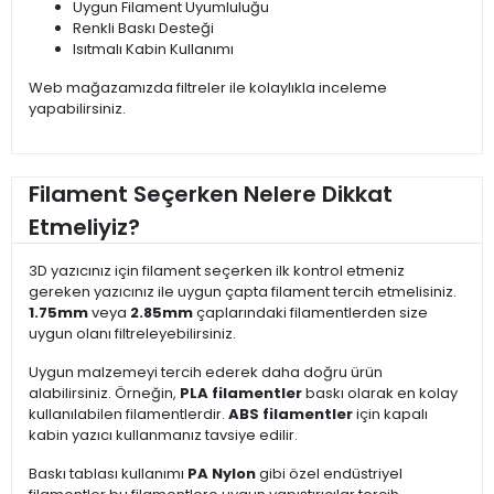
Uygun Filament Uyumluluğu
Renkli Baskı Desteği
Isıtmalı Kabin Kullanımı
Web mağazamızda filtreler ile kolaylıkla inceleme
yapabilirsiniz.
Filament Seçerken Nelere Dikkat
Etmeliyiz?
3D yazıcınız için filament seçerken ilk kontrol etmeniz
gereken yazıcınız ile uygun çapta filament tercih etmelisiniz.
1.75mm
veya
2.85mm
çaplarındaki filamentlerden size
uygun olanı filtreleyebilirsiniz.
Uygun malzemeyi tercih ederek daha doğru ürün
alabilirsiniz. Örneğin,
PLA filamentler
baskı olarak en kolay
kullanılabilen filamentlerdir.
ABS filamentler
için kapalı
kabin yazıcı kullanmanız tavsiye edilir.
Baskı tablası kullanımı
PA Nylon
gibi özel endüstriyel