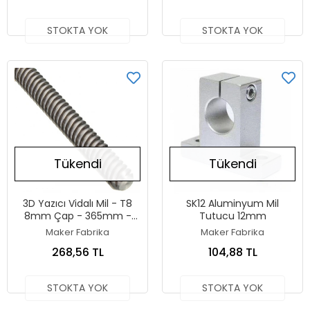
STOKTA YOK
STOKTA YOK
Tükendi
Tükendi
3D Yazıcı Vidalı Mil - T8
SK12 Aluminyum Mil
8mm Çap - 365mm -
Tutucu 12mm
36,5cm - Ender 3 Uyumlu
Maker Fabrika
Maker Fabrika
268,56 TL
104,88 TL
STOKTA YOK
STOKTA YOK