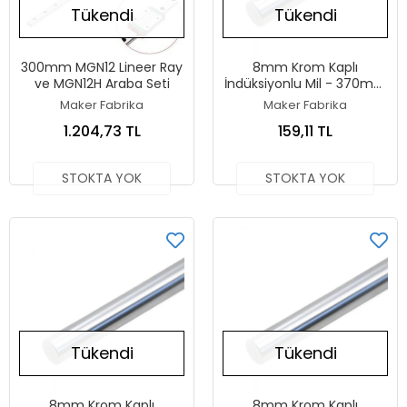
Tükendi
Tükendi
300mm MGN12 Lineer Ray
8mm Krom Kaplı
ve MGN12H Araba Seti
İndüksiyonlu Mil - 370mm
- 37cm - Prusa MK3
Maker Fabrika
Maker Fabrika
Uyumlu
1.204,73 TL
159,11 TL
STOKTA YOK
STOKTA YOK
Tükendi
Tükendi
8mm Krom Kaplı
8mm Krom Kaplı