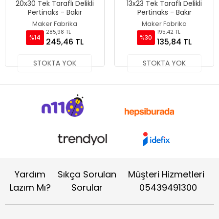
20x30 Tek Taraflı Delikli
13x23 Tek Taraflı Delikli
Pertinaks - Bakır
Pertinaks - Bakır
Maker Fabrika
Maker Fabrika
285,98 TL
195,42 TL
%14
%30
245,46 TL
135,84 TL
STOKTA YOK
STOKTA YOK
Yardım
Sıkça Sorulan
Müşteri Hizmetleri
Lazım Mı?
Sorular
05439491300