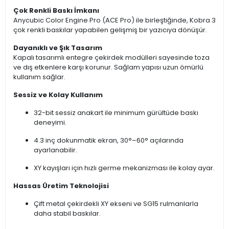
Çok Renkli Baskı İmkanı
Anycubic Color Engine Pro (ACE Pro) ile birleştiğinde, Kobra 3
çok renkli baskılar yapabilen gelişmiş bir yazıcıya dönüşür.
Dayanıklı ve Şık Tasarım
Kapalı tasarımlı entegre çekirdek modülleri sayesinde toza
ve dış etkenlere karşı korunur. Sağlam yapısı uzun ömürlü
kullanım sağlar.
Sessiz ve Kolay Kullanım
32-bit sessiz anakart ile minimum gürültüde baskı
deneyimi.
4.3 inç dokunmatik ekran, 30°–60° açılarında
ayarlanabilir.
XY kayışları için hızlı germe mekanizması ile kolay ayar.
Hassas Üretim Teknolojisi
Çift metal çekirdekli XY ekseni ve SG15 rulmanlarla
daha stabil baskılar.