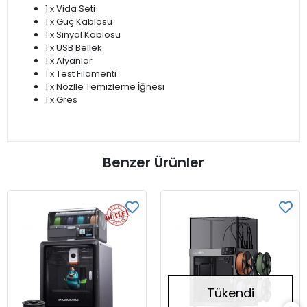
1 x Vida Seti
1 x Güç Kablosu
1 x Sinyal Kablosu
1 x USB Bellek
1 x Alyanlar
1 x Test Filamenti
1 x Nozlle Temizleme İğnesi
1 x Gres
Benzer Ürünler
Tükendi