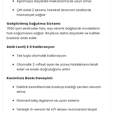
Aşınmaya dayanıklı mekanizma ile uzun ömür.
Çift vidalı Z ekseni, hareket direncini azaltarak
hassasiyet sağlar.
Geliştirilmiş Soğutma Sistemi
7000 rpm ekstrüder fanı, ısıyı verimli dağıtarak modellerin
hızlı soğumasını sağlar. Böylece daha dayanıklı ve kaliteli
baskılar elde edilir.
Akıllı LeviQ 3.0 Kalibrasyon
Tek tuşla otomatik kalibrasyon.
Otomatik Z-offset ayarı ile yüzey farklılıklarını telafi
eder ve baskı doğruluğunu artırır.
Kesintisiz Baskı Deneyimi
Elektrik kesintilerinde baskıya kaldığı yerden devam
etme.
Filament bitiş algılama ve uyarı sistemi.
Yerleşik G-sensör ile X/Y eksen rezonansını tespit