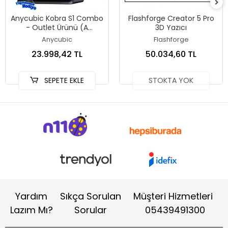
Anycubic Kobra S1 Combo
Flashforge Creator 5 Pro
- Outlet Ürünü (A
3D Yazıcı
Kondisyonlu)
Anycubic
Flashforge
23.998,42 TL
50.034,60 TL
SEPETE EKLE
STOKTA YOK
Yardım
Sıkça Sorulan
Müşteri Hizmetleri
Lazım Mı?
Sorular
05439491300