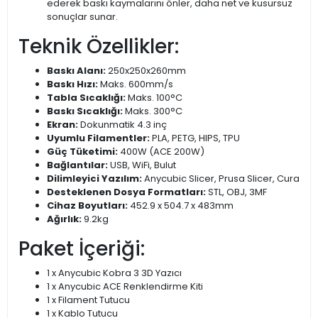
ederek baskı kaymalarını önler, daha net ve kusursuz
sonuçlar sunar.
Teknik Özellikler:
Baskı Alanı:
250x250x260mm
Baskı Hızı:
Maks. 600mm/s
Tabla Sıcaklığı:
Maks. 100°C
Baskı Sıcaklığı:
Maks. 300°C
Ekran:
Dokunmatik 4.3 inç
Uyumlu Filamentler:
PLA, PETG, HIPS, TPU
Güç Tüketimi:
400W (ACE 200W)
Bağlantılar:
USB, WiFi, Bulut
Dilimleyici Yazılım:
Anycubic Slicer, Prusa Slicer, Cura
Desteklenen Dosya Formatları:
STL, OBJ, 3MF
Cihaz Boyutları:
452.9 x 504.7 x 483mm
Ağırlık:
9.2kg
Paket İçeriği:
1 x Anycubic Kobra 3 3D Yazıcı
1 x Anycubic ACE Renklendirme Kiti
1 x Filament Tutucu
1 x Kablo Tutucu