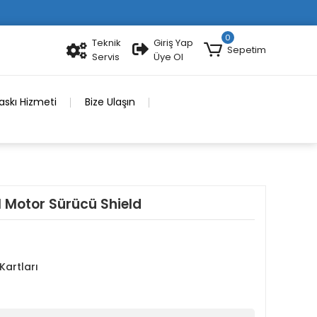
0
Teknik
Giriş Yap
Sepetim
Servis
Üye Ol
skı Hizmeti
Bize Ulaşın
 Motor Sürücü Shield
Kartları