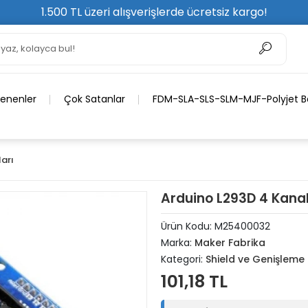
1.500 TL üzeri alışverişlerde ücretsiz kargo!
lenenler
Çok Satanlar
FDM-SLA-SLS-SLM-MJF-Polyjet Ba
ları
Arduino L293D 4 Kanal
Ürün Kodu:
M25400032
Marka:
Maker Fabrika
Kategori:
Shield ve Genişleme 
101,18 TL