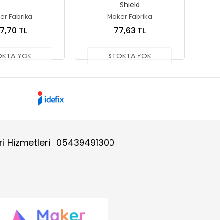
Shield
er Fabrika
Maker Fabrika
27,70 TL
77,63 TL
OKTA YOK
STOKTA YOK
i Hizmetleri
05439491300