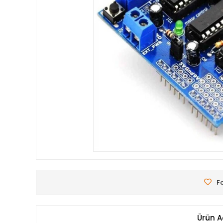
Fa
Ürün A