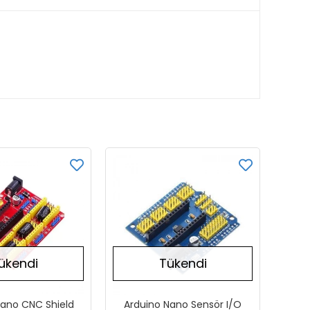
ükendi
Tükendi
Nano CNC Shield
Arduino Nano Sensör I/O