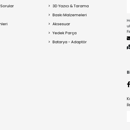
 Sorular
3D Yazıcı & Tarama
Baskı Malzemeleri
H
mleri
Aksesuar
u
F
Yedek Parça
Batarya - Adaptör
B
K
i