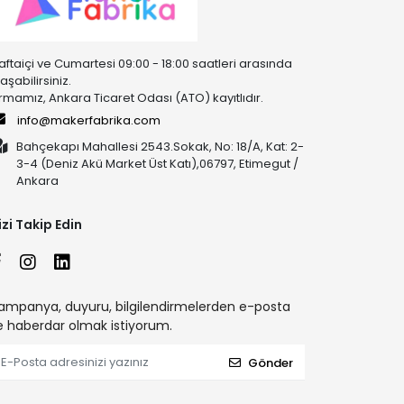
aftaiçi ve Cumartesi 09:00 - 18:00 saatleri arasında
laşabilirsiniz.
irmamız, Ankara Ticaret Odası (ATO) kayıtlıdır.
info@makerfabrika.com
Bahçekapı Mahallesi 2543.Sokak, No: 18/A, Kat: 2-
3-4 (Deniz Akü Market Üst Katı),06797, Etimegut /
Ankara
izi Takip Edin
ampanya, duyuru, bilgilendirmelerden e-posta
le haberdar olmak istiyorum.
Gönder