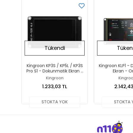
Tükendi
Tüken
Kingroon KP3S / KP5L / KP3S
Kingroon KLP1 -
Pro S1 - Dokunmatik Ekran -
Ekran - Or
Orjinal
Kingroon
Kingro
1.233,03 TL
2.142,43
STOKTA YOK
STOKTA 