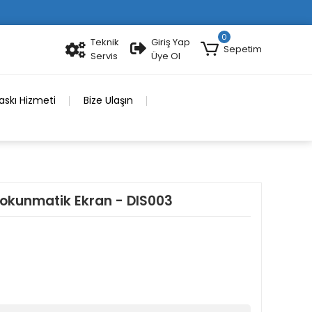
0
Teknik
Giriş Yap
Sepetim
Servis
Üye Ol
skı Hizmeti
Bize Ulaşın
Dokunmatik Ekran - DIS003