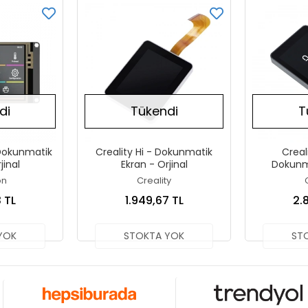
di
Tükendi
T
 Dokunmatik
Creality Hi - Dokunmatik
Creal
jinal
Ekran - Orjinal
Dokunma
on
Creality
 TL
1.949,67 TL
2.
YOK
STOKTA YOK
ST