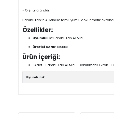
- Orjinal üründür.
Bambu Lab’ın A1 Mini ile tam uyumlu dokunmatik ekrandı
Özellikler:
Uyumluluk:
Bambu Lab A1 Mini
Üretici Kodu:
DIS003
Ürün İçeriği:
1 Adet - Bambu Lab A1 Mini - Dokunmatik Ekran - 
Uyumluluk