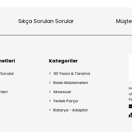
Sıkça Sorulan Sorular
Müşter
etleri
Kategoriler
 Sorular
3D Yazıcı & Tarama
Baskı Malzemeleri
H
mleri
Aksesuar
u
F
Yedek Parça
Batarya - Adaptör