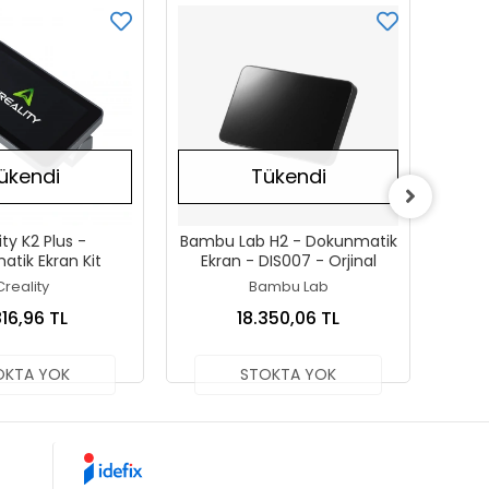
ükendi
Tükendi
ity K2 Plus -
Bambu Lab H2 - Dokunmatik
Bamb
tik Ekran Kit
Ekran - DIS007 - Orjinal
Ek
Creality
Bambu Lab
816,96 TL
18.350,06 TL
OKTA YOK
STOKTA YOK