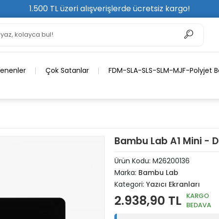
1.500 TL üzeri alışverişlerde ücretsiz kargo!
lenenler
Çok Satanlar
FDM-SLA-SLS-SLM-MJF-Polyjet Ba
Bambu Lab A1 Mini - 
Ürün Kodu:
M26200136
Marka:
Bambu Lab
Kategori:
Yazıcı Ekranları
KARGO
2.938,90 TL
BEDAVA