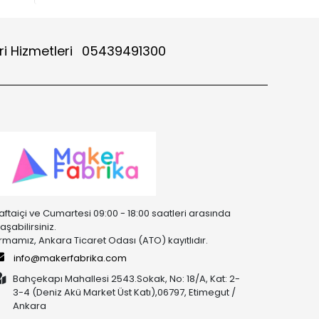
i Hizmetleri
05439491300
aftaiçi ve Cumartesi 09:00 - 18:00 saatleri arasında
laşabilirsiniz.
irmamız, Ankara Ticaret Odası (ATO) kayıtlıdır.
info@makerfabrika.com
Bahçekapı Mahallesi 2543.Sokak, No: 18/A, Kat: 2-
3-4 (Deniz Akü Market Üst Katı),06797, Etimegut /
Ankara