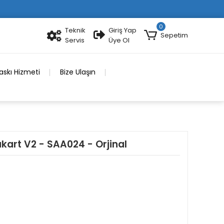
0
Teknik
Giriş Yap
Sepetim
Servis
Üye Ol
skı Hizmeti
Bize Ulaşın
art V2 - SAA024 - Orjinal