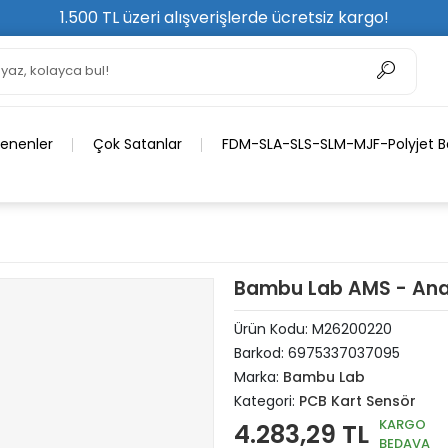
1.500 TL üzeri alışverişlerde ücretsiz kargo!
lenenler
Çok Satanlar
FDM-SLA-SLS-SLM-MJF-Polyjet Ba
Bambu Lab AMS - Anak
Ürün Kodu:
M26200220
Barkod:
6975337037095
Marka:
Bambu Lab
Kategori:
PCB Kart Sensör
KARGO
4.283,29 TL
BEDAVA