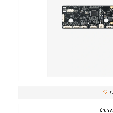
Fa
Ürün A