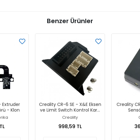
Benzer Ürünler
 Extruder
Creality CR-6 SE - X&E Eksen
Creality C
rü - Klon
ve Limit Switch Kontrol Kartı
Sensö
- Orjinal
rika
Creality
TL
998,59 TL
36