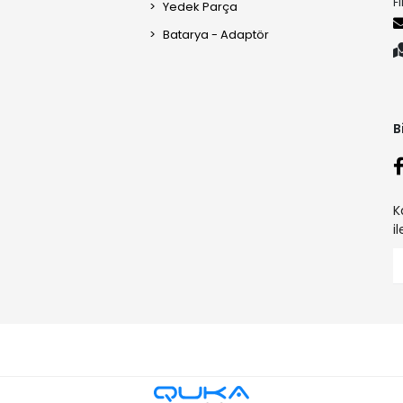
F
Yedek Parça
Batarya - Adaptör
B
K
i