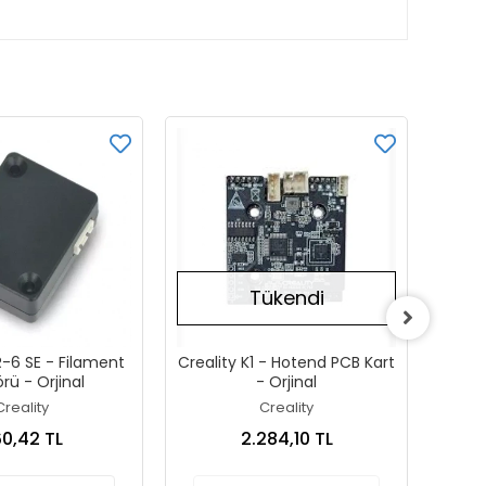
Tükendi
R-6 SE - Filament
Creality K1 - Hotend PCB Kart
Bamb
rü - Orjinal
- Orjinal
Wifi A
Creality
Creality
0,42 TL
2.284,10 TL