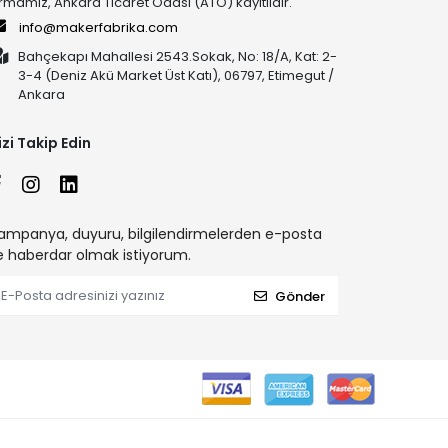
irmamız, Ankara Ticaret Odası (ATO) kayıtlıdır.
info@makerfabrika.com
Bahçekapı Mahallesi 2543.Sokak, No: 18/A, Kat: 2-
3-4 (Deniz Akü Market Üst Katı), 06797, Etimegut /
Ankara
izi Takip Edin
ampanya, duyuru, bilgilendirmelerden e-posta
le haberdar olmak istiyorum.
Gönder