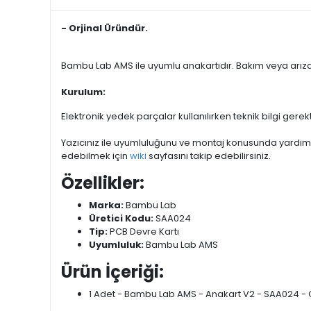
- Orjinal Üründür.
Bambu Lab AMS ile uyumlu anakartıdır. Bakım veya arıza
Kurulum:
Elektronik yedek parçalar kullanılırken teknik bilgi gerek
Yazıcınız ile uyumluluğunu ve montaj konusunda yardım al
edebilmek için
wiki
sayfasını takip edebilirsiniz.
Özellikler:
Marka:
Bambu Lab
Üretici Kodu:
SAA024
Tip:
PCB Devre Kartı
Uyumluluk:
Bambu Lab AMS
Ürün İçeriği:
1 Adet - Bambu Lab AMS - Anakart V2 - SAA024 - O