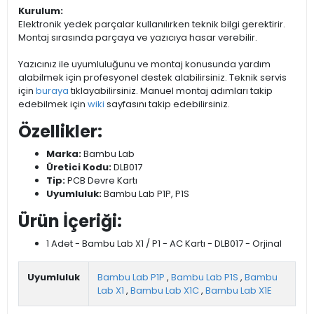
Kurulum:
Elektronik yedek parçalar kullanılırken teknik bilgi gerektirir.
Montaj sırasında parçaya ve yazıcıya hasar verebilir.
Yazıcınız ile uyumluluğunu ve montaj konusunda yardım
alabilmek için profesyonel destek alabilirsiniz. Teknik servis
için
buraya
tıklayabilirsiniz. Manuel montaj adımları takip
edebilmek için
wiki
sayfasını takip edebilirsiniz.
Özellikler:
Marka:
Bambu Lab
Üretici Kodu:
DLB017
Tip:
PCB Devre Kartı
Uyumluluk:
Bambu Lab P1P, P1S
Ürün İçeriği:
1 Adet - Bambu Lab X1 / P1 - AC Kartı - DLB017 - Orjinal
Uyumluluk
Bambu Lab P1P
,
Bambu Lab P1S
,
Bambu
Lab X1
,
Bambu Lab X1C
,
Bambu Lab X1E