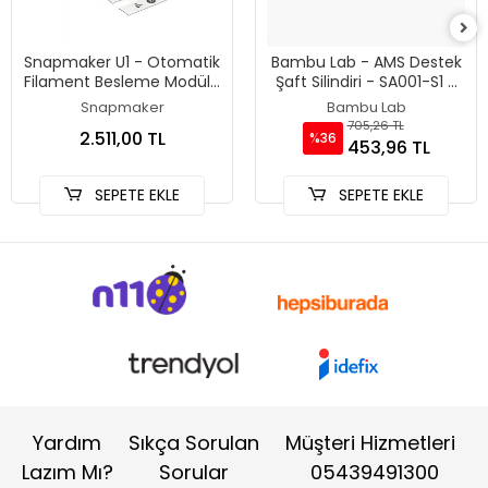
Snapmaker U1 - Otomatik
Bambu Lab - AMS Destek
Filament Besleme Modülü
Şaft Silindiri - SA001-S1 -
- Orjinal
Orjinal
Snapmaker
Bambu Lab
705,26 TL
2.511,00 TL
%36
453,96 TL
SEPETE EKLE
SEPETE EKLE
Yardım
Sıkça Sorulan
Müşteri Hizmetleri
Lazım Mı?
Sorular
05439491300