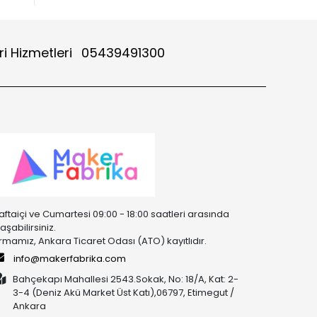
i Hizmetleri
05439491300
aftaiçi ve Cumartesi 09:00 - 18:00 saatleri arasında
laşabilirsiniz.
irmamız, Ankara Ticaret Odası (ATO) kayıtlıdır.
info@makerfabrika.com
Bahçekapı Mahallesi 2543.Sokak, No: 18/A, Kat: 2-
3-4 (Deniz Akü Market Üst Katı),06797, Etimegut /
Ankara