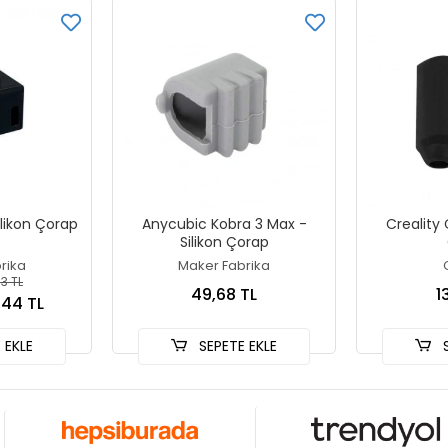
ilikon Çorap
Anycubic Kobra 3 Max -
Creality 
Silikon Çorap
rika
Maker Fabrika
3 TL
49,68 TL
1
,44 TL
 EKLE
SEPETE EKLE
S