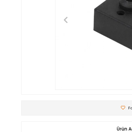
Fa
Ürün A