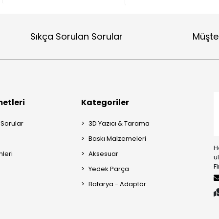
Sıkça Sorulan Sorular
Müşter
etleri
Kategoriler
 Sorular
3D Yazıcı & Tarama
Baskı Malzemeleri
H
mleri
Aksesuar
u
F
Yedek Parça
Batarya - Adaptör