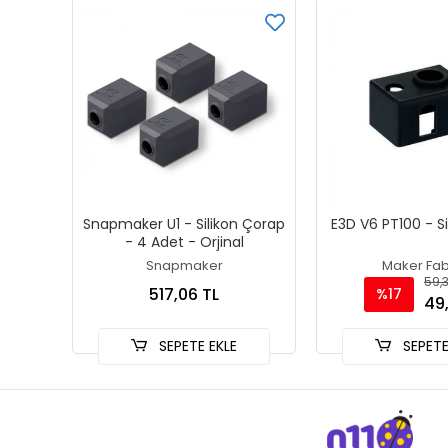
Snapmaker U1 - Silikon Çorap
E3D V6 PT100 - S
- 4 Adet - Orjinal
Snapmaker
Maker Fab
59,3
517,06 TL
%17
49
SEPETE EKLE
SEPETE