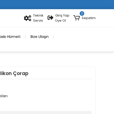
0
Teknik
Giriş Yap
Sepetim
Servis
Üye Ol
skı Hizmeti
Bize Ulaşın
Silikon Çorap
pları