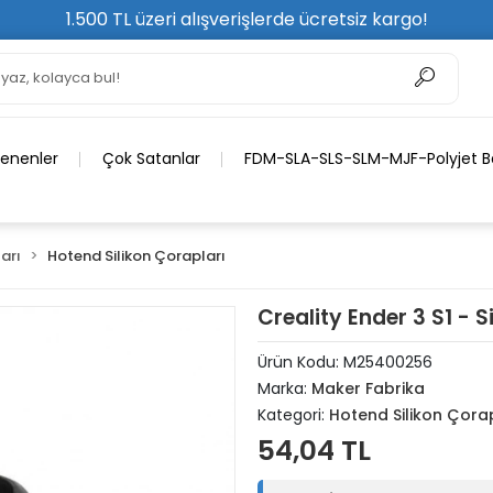
1.500 TL üzeri alışverişlerde ücretsiz kargo!
lenenler
Çok Satanlar
FDM-SLA-SLS-SLM-MJF-Polyjet Ba
arı
Hotend Silikon Çorapları
Creality Ender 3 S1 - 
Ürün Kodu:
M25400256
Marka:
Maker Fabrika
Kategori:
Hotend Silikon Çora
54,04 TL