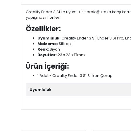
Creality Ender 3 S1 ile uyumlu ısıtıcı bloğu toza karşı koruy
yapışmasını önler.
Özellikler:
Uyumluluk:
Creality Ender 3 S1, Ender 3 S1 Pro, En
Malzeme:
Silikon
Renk:
Siyah
Boyutlar:
23 x 23 x 17mm
Ürün İçeriği:
1 Adet - Creality Ender 3 S1 Silikon Çorap
Uyumluluk