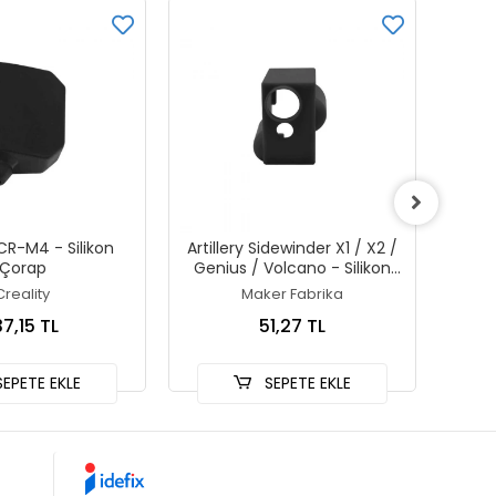
CR-M4 - Silikon
Artillery Sidewinder X1 / X2 /
Anycu
Çorap
Genius / Volcano - Silikon
Hot
Çorap
Creality
Maker Fabrika
37,15 TL
51,27 TL
EPETE EKLE
SEPETE EKLE