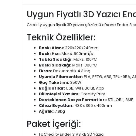
Uygun Fiyatlı 3D Yazıcı En
Creality uygun fiyatlı 3D yazıcı çözümü efsane Ender 3 ser
Teknik Özellikler:
Baskı Alanı:
220x220x240mm
Baskı Hızı:
Maks. 500mm/s
Tabla Sıcaklığı:
Maks. 100°C
Baskı Sıcaklığı:
Maks. 300°C
Ekran:
Dokunmatik 4.3 inç
Uyumlu Filamentler:
PLA, PETG, ABS, TPU-95A, A
Güç Tüketimi:
350W
Bağlantılar:
USB, WiFi, Bulut, App
Dilimleyici Yazılım:
Creality Print
Desteklenen Dosya Formatları:
STL, OBJ, 3MF
Cihaz Boyutları:
433 x 366 x 490mm
Ağırlık:
7.8kg
Paket İçeriği:
1 x Creality Ender 3 V3 KE 3D Yazıcı