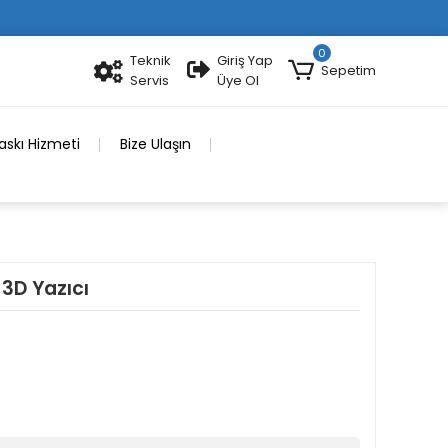
0
Teknik
Giriş Yap
Sepetim
Servis
Üye Ol
skı Hizmeti
Bize Ulaşın
 3D Yazıcı