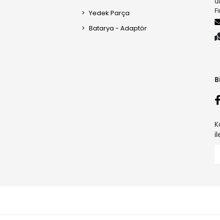
u
F
Yedek Parça
Batarya - Adaptör
B
K
i