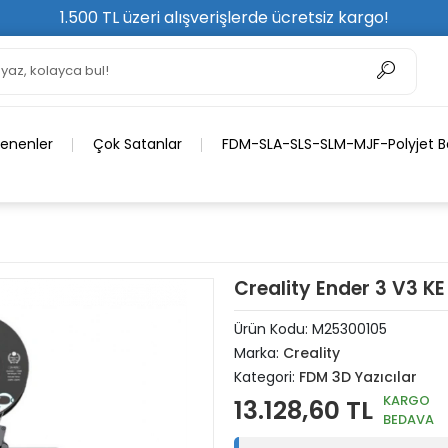
1.500 TL üzeri alışverişlerde ücretsiz kargo!
lenenler
Çok Satanlar
FDM-SLA-SLS-SLM-MJF-Polyjet Ba
Creality Ender 3 V3 KE
Ürün Kodu:
M25300105
Marka:
Creality
Kategori:
FDM 3D Yazıcılar
KARGO
13.128,60 TL
BEDAVA