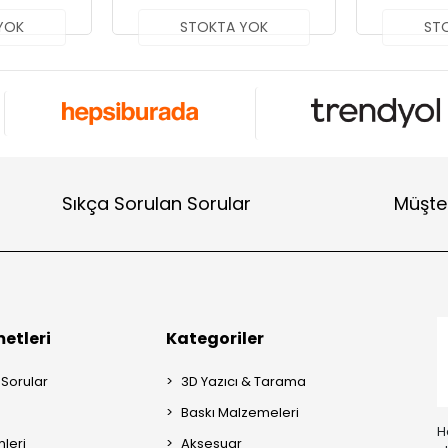
YOK
STOKTA YOK
ST
Sıkça Sorulan Sorular
Müşter
etleri
Kategoriler
 Sorular
3D Yazıcı & Tarama
Baskı Malzemeleri
H
mleri
Aksesuar