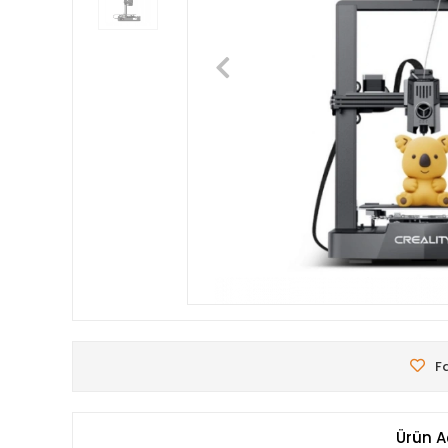
Fa
Ürün A