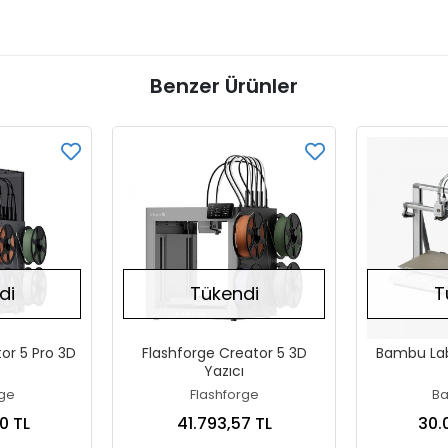
Benzer Ürünler
di
Tükendi
T
or 5 Pro 3D
Flashforge Creator 5 3D
Bambu La
Yazıcı
rge
Flashforge
Ba
0 TL
41.793,57 TL
30.