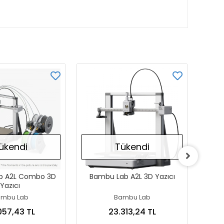
ükendi
Tükendi
b A2L Combo 3D
Bambu Lab A2L 3D Yazıcı
Creal
Yazıcı
mbu Lab
Bambu Lab
057,43 TL
23.313,24 TL