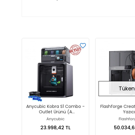
Tüken
Anycubic Kobra S1 Combo -
Flashforge Creat
Outlet Ürünü (A
Yazıcı
Kondisyonlu)
Anycubic
Flashfo
23.998,42 TL
50.034,6