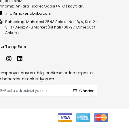
laşabilirsiniz.
irmamız, Ankara Ticaret Odası (ATO) kayıtlıdır.
info@makerfabrika.com
Bahçekapı Mahallesi 2543.Sokak, No: 18/A, Kat: 2-
3-4 (Deniz Akü Market Üst Katı),06797, Etimegut /
Ankara
izi Takip Edin
ampanya, duyuru, bilgilendirmelerden e-posta
le haberdar olmak istiyorum.
Gönder