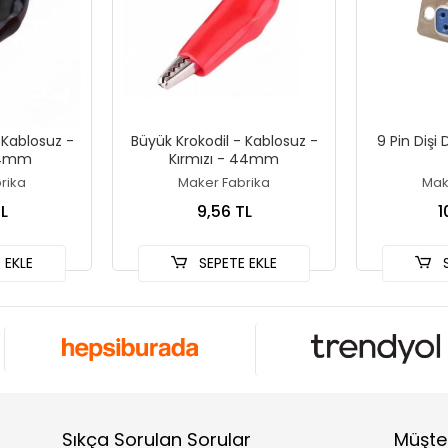
 Kablosuz -
Büyük Krokodil - Kablosuz -
9 Pin Dişi
44mm
Kırmızı - 44mm
rika
Maker Fabrika
Mak
L
9,56 TL
1
 EKLE
SEPETE EKLE
S
Sıkça Sorulan Sorular
Müşter