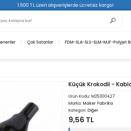
1.500 TL üzeri alışverişlerde ücretsiz kargo!
lenenler
Çok Satanlar
FDM-SLA-SLS-SLM-MJF-Polyjet Ba
Küçük Krokodil - Kab
Ürün Kodu:
M25300427
Marka:
Maker Fabrika
Kategori:
Diğer
9,56 TL