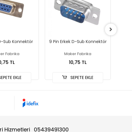
 D-Sub Konnektör
9 Pin Erkek D-Sub Konnektör
THD2
er Fabrika
Maker Fabrika
0,75 TL
10,75 TL
EPETE EKLE
SEPETE EKLE
i Hizmetleri
05439491300