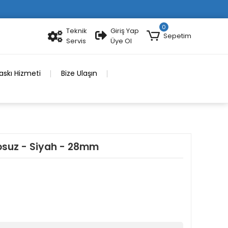
0
Teknik
Giriş Yap
Sepetim
Servis
Üye Ol
skı Hizmeti
Bize Ulaşın
losuz - Siyah - 28mm