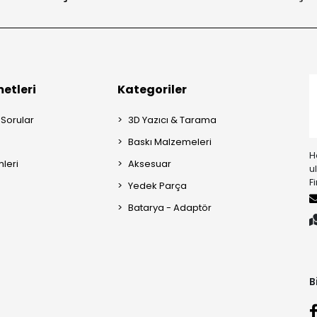
etleri
Kategoriler
 Sorular
3D Yazıcı & Tarama
Baskı Malzemeleri
H
mleri
Aksesuar
u
F
Yedek Parça
Batarya - Adaptör
B