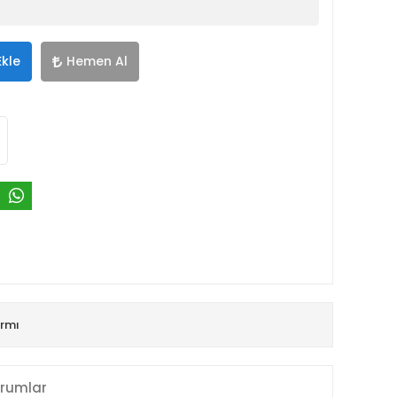
Ekle
Hemen Al
armı
rumlar