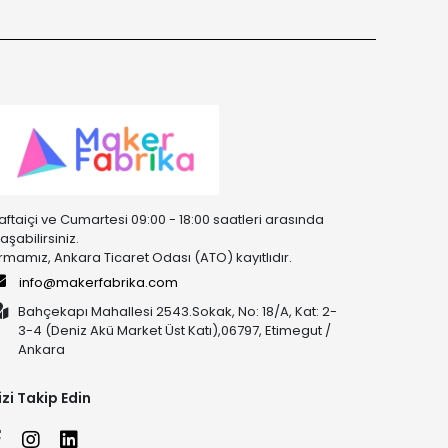
aftaiçi ve Cumartesi 09:00 - 18:00 saatleri arasında
laşabilirsiniz.
irmamız, Ankara Ticaret Odası (ATO) kayıtlıdır.
info@makerfabrika.com
Bahçekapı Mahallesi 2543.Sokak, No: 18/A, Kat: 2-
3-4 (Deniz Akü Market Üst Katı),06797, Etimegut /
Ankara
izi Takip Edin