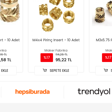
rt - 10 Adet
M4x4 Pirinç Insert - 10 Adet
M3x5.75 P
rika
Maker Fabrika
Mak
06 TL
114,26 TL
%17
%17
,58 TL
95,22 TL
 EKLE
SEPETE EKLE
S