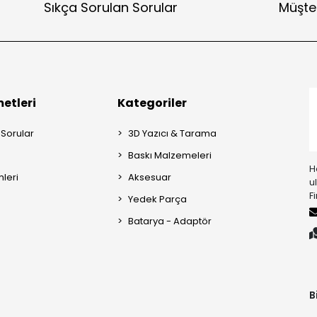
Sıkça Sorulan Sorular
Müşter
etleri
Kategoriler
 Sorular
3D Yazıcı & Tarama
Baskı Malzemeleri
H
mleri
Aksesuar
u
F
Yedek Parça
Batarya - Adaptör
B