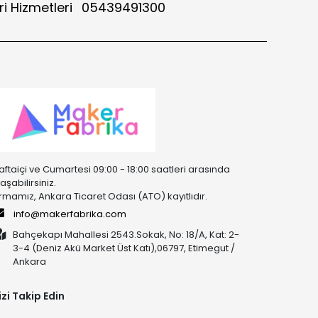
i Hizmetleri
05439491300
aftaiçi ve Cumartesi 09:00 - 18:00 saatleri arasında
laşabilirsiniz.
irmamız, Ankara Ticaret Odası (ATO) kayıtlıdır.
info@makerfabrika.com
Bahçekapı Mahallesi 2543.Sokak, No: 18/A, Kat: 2-
3-4 (Deniz Akü Market Üst Katı),06797, Etimegut /
Ankara
izi Takip Edin