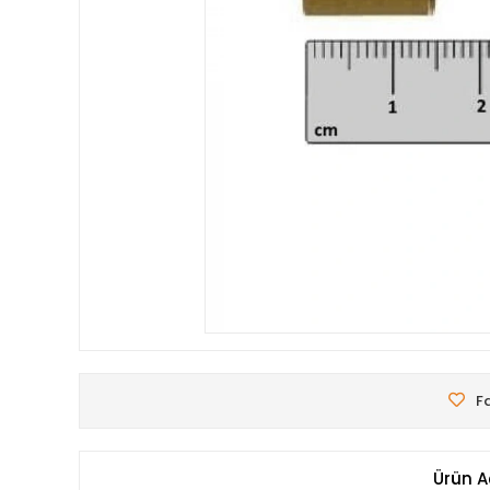
Fa
Ürün A