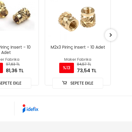
irinç Insert - 10
M2x3 Pirinç Insert - 10 Adet
Inse
Adet
er Fabrika
Maker Fabrika
97,63 TL
84,57 TL
%13
81,36 TL
73,54 TL
EPETE EKLE
SEPETE EKLE