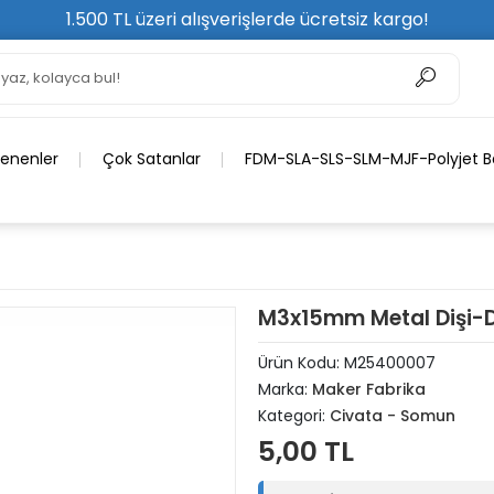
1.500 TL üzeri alışverişlerde ücretsiz kargo!
lenenler
Çok Satanlar
FDM-SLA-SLS-SLM-MJF-Polyjet Ba
M3x15mm Metal Dişi-Di
Ürün Kodu:
M25400007
Marka:
Maker Fabrika
Kategori:
Civata - Somun
5,00 TL