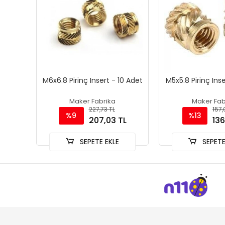
M6x6.8 Pirinç Insert - 10 Adet
M5x5.8 Pirinç Inse
Maker Fabrika
Maker Fab
227,73 TL
157,
%9
%13
207,03 TL
136
SEPETE EKLE
SEPETE