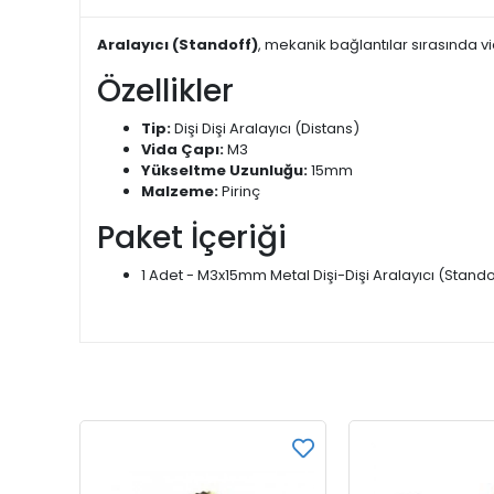
Aralayıcı (Standoff)
, mekanik bağlantılar sırasında vid
Özellikler
Tip:
Dişi Dişi Aralayıcı (Distans)
Vida Çapı:
M3
Yükseltme Uzunluğu:
15mm
Malzeme:
Pirinç
Paket İçeriği
1 Adet - M3x15mm Metal Dişi-Dişi Aralayıcı (Stando