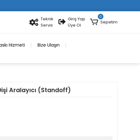
0
Teknik
Giriş Yap
Sepetim
Servis
Üye Ol
skı Hizmeti
Bize Ulaşın
şi Aralayıcı (Standoff)