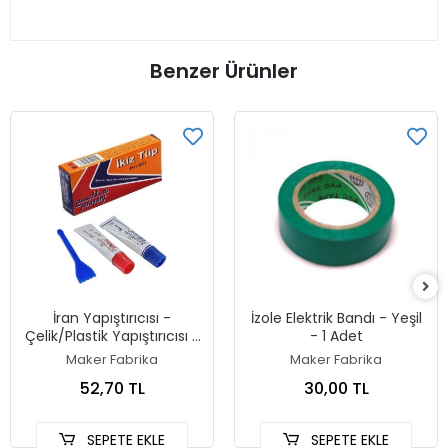
Benzer Ürünler
İran Yapıştırıcısı -
İzole Elektrik Bandı - Yeşil
Çelik/Plastik Yapıştırıcısı -
- 1 Adet
İkiz Tüp
Maker Fabrika
Maker Fabrika
52,70 TL
30,00 TL
SEPETE EKLE
SEPETE EKLE