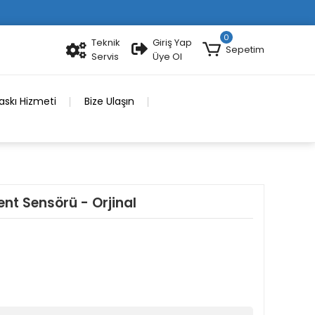
0
Teknik
Giriş Yap
Sepetim
Servis
Üye Ol
skı Hizmeti
Bize Ulaşın
nt Sensörü - Orjinal