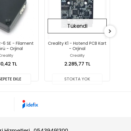
Tükendi
R-6 SE - Filament
Creality K1 - Hotend PCB Kart
Bamb
rü - Orjinal
- Orjinal
Wifi A
Creality
Creality
0,42 TL
2.285,77 TL
EPETE EKLE
STOKTA YOK
i Hizmetleri
05439491300