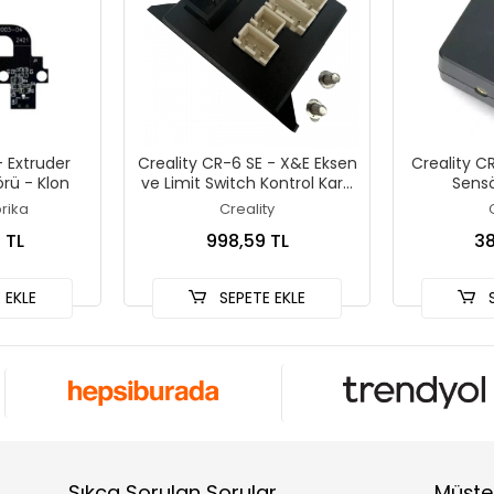
 Extruder
Creality CR-6 SE - X&E Eksen
Creality C
rü - Klon
ve Limit Switch Kontrol Kartı
Sensö
- Orjinal
rika
Creality
 TL
998,59 TL
38
 EKLE
SEPETE EKLE
S
Sıkça Sorulan Sorular
Müşter