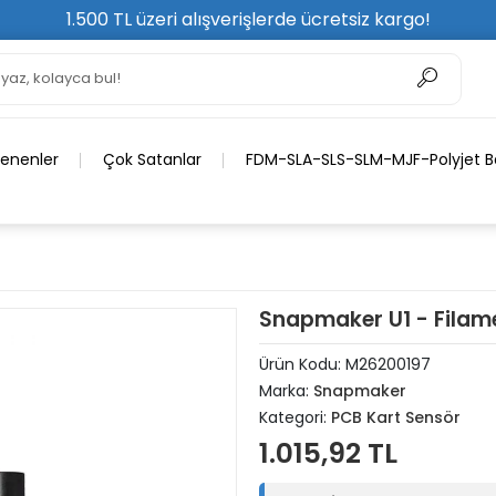
1.500 TL üzeri alışverişlerde ücretsiz kargo!
lenenler
Çok Satanlar
FDM-SLA-SLS-SLM-MJF-Polyjet Ba
Snapmaker U1 - Filame
Ürün Kodu:
M26200197
Marka:
Snapmaker
Kategori:
PCB Kart Sensör
1.015,92 TL