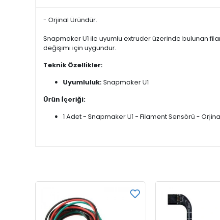
- Orjinal Üründür.
Snapmaker U1 ile uyumlu extruder üzerinde bulunan filame
değişimi için uygundur.
Teknik Özellikler:
Uyumluluk:
Snapmaker U1
Ürün İçeriği:
1 Adet - Snapmaker U1 - Filament Sensörü - Orjina