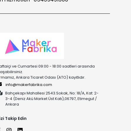
aftaiçi ve Cumartesi 09:00 - 18:00 saatleri arasında
laşabilirsiniz.
irmamız, Ankara Ticaret Odası (ATO) kayıtlıdır.
info@makerfabrika.com
Bahçekapı Mahallesi 2543.Sokak, No: 18/A, Kat: 2-
3-4 (Deniz Akü Market Üst Katı),06797, Etimegut /
Ankara
izi Takip Edin