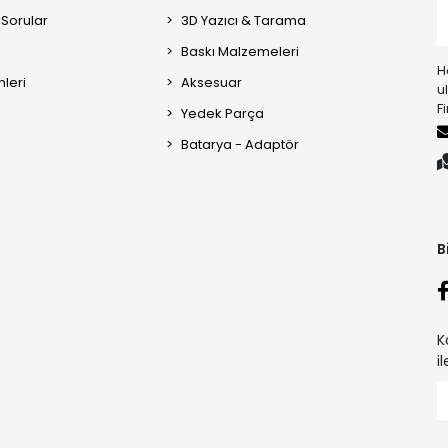
 Sorular
3D Yazıcı & Tarama
Baskı Malzemeleri
H
mleri
Aksesuar
u
F
Yedek Parça
Batarya - Adaptör
B
K
i