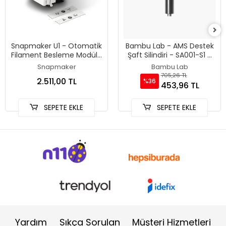
Snapmaker U1 - Otomatik
Bambu Lab - AMS Destek
Filament Besleme Modülü
Şaft Silindiri - SA001-S1 -
- Orjinal
Orjinal
Snapmaker
Bambu Lab
705,26 TL
2.511,00 TL
%36
453,96 TL
SEPETE EKLE
SEPETE EKLE
Yardım
Sıkça Sorulan
Müşteri Hizmetleri