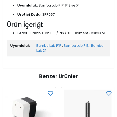
Uyumluluk:
Bambu Lab P1P, P1S ve X1
Üretici Kodu:
SPP057
Ürün İçeriği:
1 Adet - Bambu Lab P1P / P1S / X1 - Filament Kesici Kol
Uyumluluk
Bambu Lab P1P
,
Bambu Lab P1S
,
Bambu
Lab X1
Benzer Ürünler