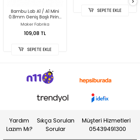
SEPETE EKLE
Bambu Lab A1 / A1 Mini
0.8mm Geniş Başlı Pirinç
Nozzle
Maker Fabrika
109,08 TL
SEPETE EKLE
Yardım
Sıkça Sorulan
Müşteri Hizmetleri
Lazım Mı?
Sorular
05439491300