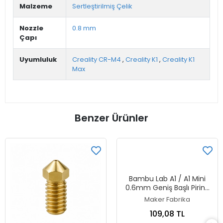
Malzeme
Sertleştirilmiş Çelik
Nozzle
0.8 mm
Çapı
Uyumluluk
Creality CR-M4
,
Creality K1
,
Creality K1
Max
Benzer Ürünler
Bambu Lab A1 / A1 Mini
0.6mm Geniş Başlı Pirinç
Nozzle
Maker Fabrika
109,08 TL