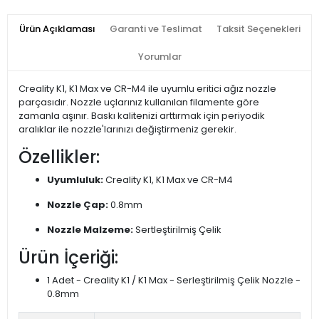
Ürün Açıklaması
Garanti ve Teslimat
Taksit Seçenekleri
Yorumlar
Creality K1, K1 Max ve CR-M4 ile uyumlu eritici ağız nozzle
parçasıdır. Nozzle uçlarınız kullanılan filamente göre
zamanla aşınır. Baskı kalitenizi arttırmak için periyodik
aralıklar ile nozzle'larınızı değiştirmeniz gerekir.
Özellikler:
Uyumluluk:
Creality K1, K1 Max ve CR-M4
Nozzle Çap:
0.8mm
Nozzle Malzeme:
Sertleştirilmiş Çelik
Ürün İçeriği:
1 Adet - Creality K1 / K1 Max - Serleştirilmiş Çelik Nozzle -
0.8mm