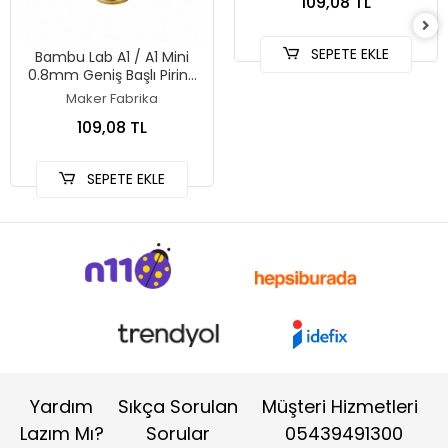
109,08 TL
SEPETE EKLE
Bambu Lab A1 / A1 Mini
0.8mm Geniş Başlı Pirinç
Nozzle
Maker Fabrika
109,08 TL
SEPETE EKLE
Yardım
Sıkça Sorulan
Müşteri Hizmetleri
Lazım Mı?
Sorular
05439491300