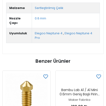
Malzeme
Sertleştirilmiş Çelik
Nozzle
0.6 mm
Çapı
Uyumluluk
Elegoo Neptune 4
,
Elegoo Neptune 4
Pro
Benzer Ürünler
Bambu Lab A1 / A1 Mini
0.6mm Geniş Başlı Pirinç
Nozzle
Maker Fabrika