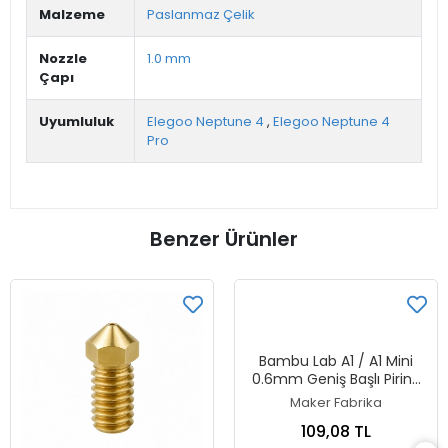
Malzeme
Paslanmaz Çelik
Nozzle
1.0 mm
Çapı
Uyumluluk
Elegoo Neptune 4
,
Elegoo Neptune 4
Pro
Benzer Ürünler
Bambu Lab A1 / A1 Mini
0.6mm Geniş Başlı Pirinç
Nozzle
Maker Fabrika
109,08 TL