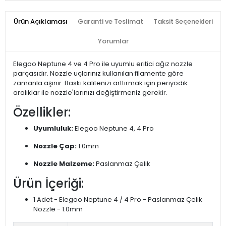
Ürün Açıklaması
Garanti ve Teslimat
Taksit Seçenekleri
Yorumlar
Elegoo Neptune 4 ve 4 Pro ile uyumlu eritici ağız nozzle
parçasıdır. Nozzle uçlarınız kullanılan filamente göre
zamanla aşınır. Baskı kalitenizi arttırmak için periyodik
aralıklar ile nozzle'larınızı değiştirmeniz gerekir.
Özellikler:
Uyumluluk:
Elegoo Neptune 4, 4 Pro
Nozzle Çap:
1.0mm
Nozzle Malzeme:
Paslanmaz Çelik
Ürün İçeriği:
1 Adet - Elegoo Neptune 4 / 4 Pro - Paslanmaz Çelik
Nozzle - 1.0mm