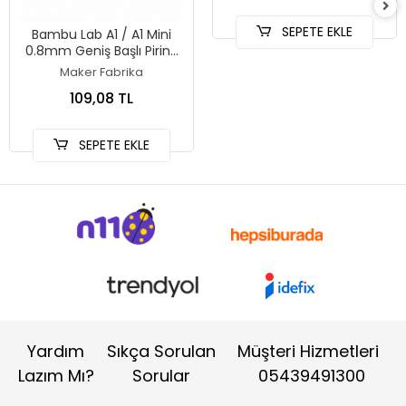
SEPETE EKLE
Bambu Lab A1 / A1 Mini
0.8mm Geniş Başlı Pirinç
Nozzle
Maker Fabrika
109,08 TL
SEPETE EKLE
Yardım
Sıkça Sorulan
Müşteri Hizmetleri
Lazım Mı?
Sorular
05439491300