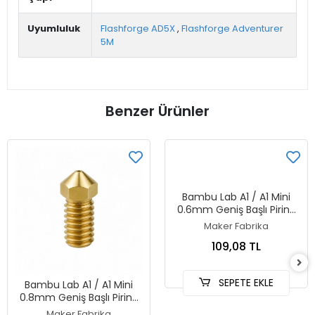
Uyumluluk
Flashforge AD5X
,
Flashforge Adventurer
5M
Benzer Ürünler
Bambu Lab A1 / A1 Mini
0.6mm Geniş Başlı Pirinç
Nozzle
Maker Fabrika
109,08 TL
SEPETE EKLE
Bambu Lab A1 / A1 Mini
0.8mm Geniş Başlı Pirinç
Nozzle
Maker Fabrika