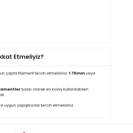
kkat Etmeliyiz?
gun çapta filament tercih etmelisiniz.
1.75mm
veya
ilamentler
baskı olarak en kolay kullanılabilen
ir.
e uygun yapıştırıcılar tercih etmelisiniz.