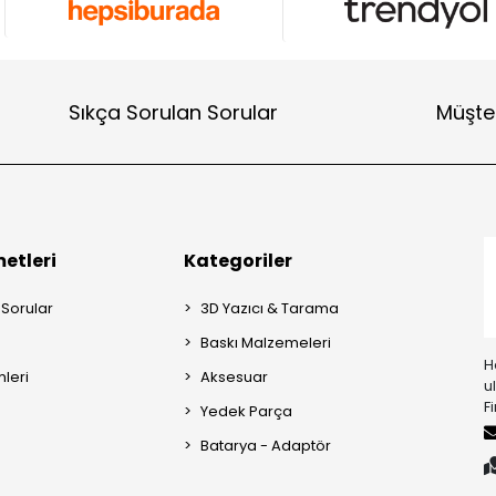
Sıkça Sorulan Sorular
Müşter
etleri
Kategoriler
 Sorular
3D Yazıcı & Tarama
Baskı Malzemeleri
H
mleri
Aksesuar
u
F
Yedek Parça
Batarya - Adaptör