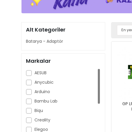
Alt Kategoriler
Batarya - Adaptör
Markalar
AESUB
Anycubic
Arduino
Bambu Lab
GP L
Biqu
Creality
Elegoo