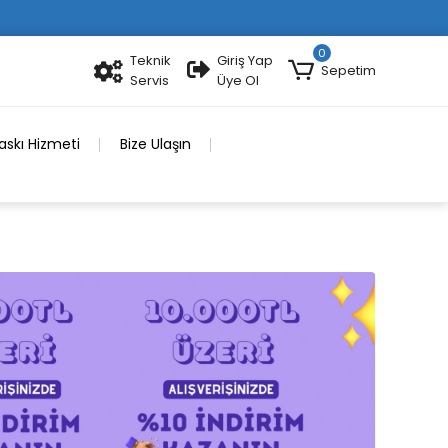
0
Teknik
Giriş Yap
Sepetim
Servis
Üye Ol
skı Hizmeti
Bize Ulaşın