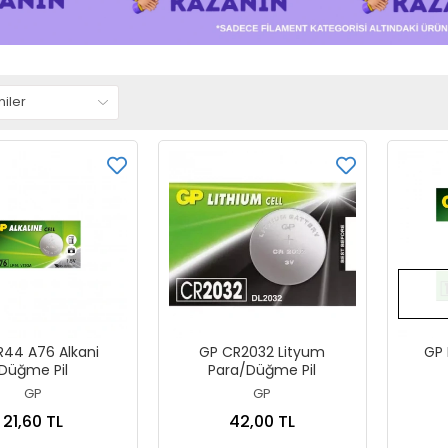
R44 A76 Alkani
GP CR2032 Lityum
GP 
Düğme Pil
Para/Düğme Pil
GP
GP
21,60 TL
42,00 TL