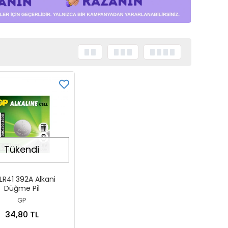
Tükendi
LR41 392A Alkani
Düğme Pil
GP
34,80 TL