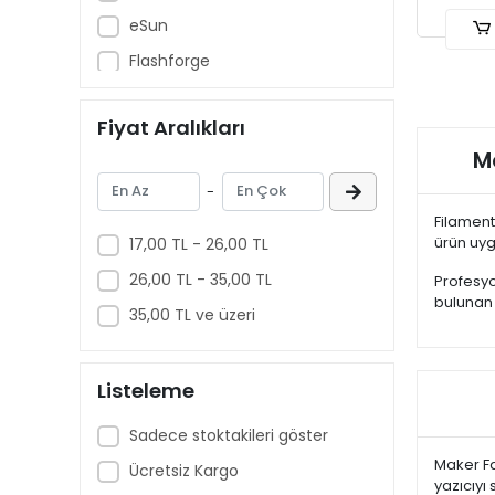
eSun
Flashforge
Flsun
Fiyat Aralıkları
GP
Ma
Kingroon
-
Magigoo
Filament
Maker Fabrika
ürün uygu
17,00 TL - 26,00 TL
Oxford
26,00 TL - 35,00 TL
Profesyo
bulunan
Pinax
35,00 TL ve üzeri
Revopoint
Snapmaker
Listeleme
Supex
Sadece stoktakileri göster
Varta
Maker Fa
Ücretsiz Kargo
yazıcıyı