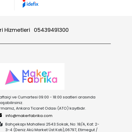
i Hizmetleri
05439491300
aftaiçi ve Cumartesi 09:00 - 18:00 saatleri arasında
laşabilirsiniz.
irmamız, Ankara Ticaret Odası (ATO) kayıtlıdır.
info@makerfabrika.com
Bahçekapı Mahallesi 2543.Sokak, No: 18/A, Kat: 2-
3-4 (Deniz Akü Market Üst Katı),06797, Etimegut /