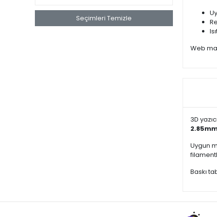
Uy
Seçimleri Temizle
Re
Is
Web mağa
3D yazıc
2.85m
Uygun ma
filament
Baskı ta