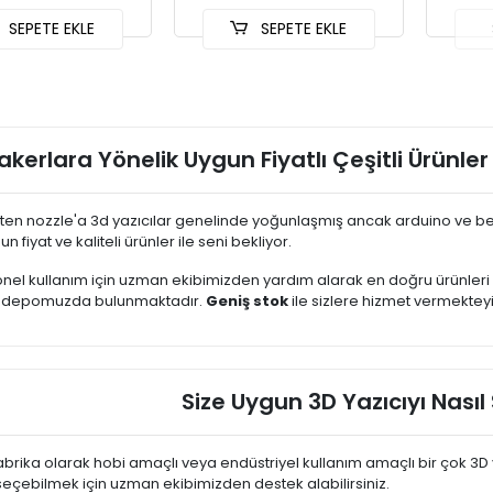
SEPETE EKLE
SEPETE EKLE
kerlara Yönelik Uygun Fiyatlı Çeşitli Ürünler
ten nozzle'a 3d yazıcılar genelinde yoğunlaşmış ancak arduino ve ben
n fiyat ve kaliteli ürünler ile seni bekliyor.
nel kullanım için uzman ekibimizden yardım alarak en doğru ürünler
 depomuzda bulunmaktadır.
Geniş stok
ile sizlere hizmet vermekteyi
Size Uygun 3D Yazıcıyı Nasıl 
brika olarak hobi amaçlı veya endüstriyel kullanım amaçlı bir çok 3D 
 seçebilmek için uzman ekibimizden destek alabilirsiniz.