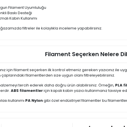
gun Filament Uyumluluğu
nkli Baskı Desteği
ıtmalı Kabin Kullanımı
zamızda filtreler ile kolaylıkla inceleme yapabilirsiniz.
Filament Seçerken Nelere Di
ınız için filament seçerken ilk kontrol etmeniz gereken yazıcınız ile uy
m
çaplarındaki filamentlerden size uygun olanı filtreleyebilirsiniz.
lzemeyi tercih ederek daha doğru ürün alabilirsiniz. Örneğin,
PLA f
lerdir.
ABS filamentler
için kapalı kabin yazıcı kullanmanız tavsiye edil
blası kullanımı
PA Nylon
gibi özel endüstriyel filamentler bu filamentler