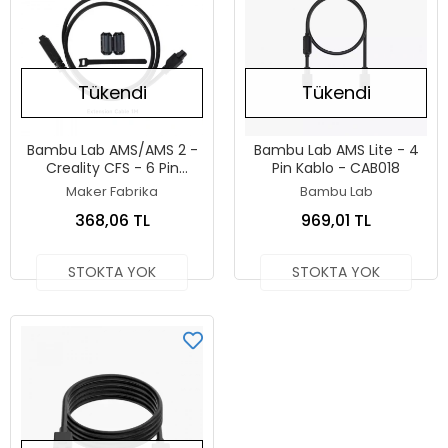
Tükendi
Tükendi
Bambu Lab AMS/AMS 2 -
Bambu Lab AMS Lite - 4
Creality CFS - 6 Pin
Pin Kablo - CAB018
Extension (Uzatma)
Maker Fabrika
Bambu Lab
Kablosu - 1 Metre
368,06 TL
969,01 TL
STOKTA YOK
STOKTA YOK