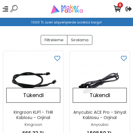
0
1.500 TL üzeri alışverişlerde ücretsiz kargo!
Filtreleme
Sıralama
Tükendi
Tükendi
Kingroon KLP1 - THR
Anycubic ACE Pro - Sinyal
Kablosu - Orjinal
Kablosu - Orjinal
Kingroon
Anycubic