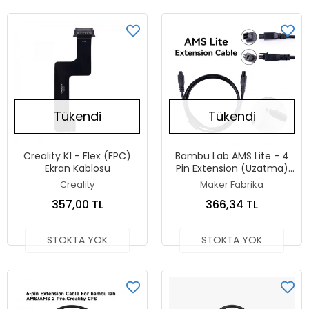
Tükendi
Tükendi
Creality K1 - Flex (FPC)
Bambu Lab AMS Lite - 4
Ekran Kablosu
Pin Extension (Uzatma)
Kablosu - 1 Metre
Creality
Maker Fabrika
357,00 TL
366,34 TL
STOKTA YOK
STOKTA YOK