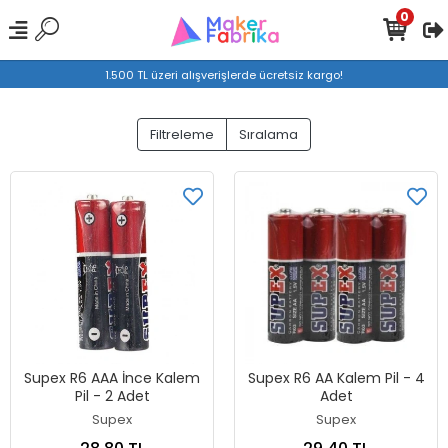
0
1.500 TL üzeri alışverişlerde ücretsiz kargo!
Filtreleme
Sıralama
Supex R6 AAA İnce Kalem
Supex R6 AA Kalem Pil - 4
Pil - 2 Adet
Adet
Supex
Supex