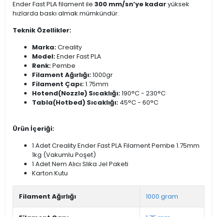
Ender Fast PLA filament ile
300 mm/sn’ye kadar
yüksek
hızlarda baskı almak mümkündür.
Teknik Özellikler:
Marka:
Creality
Model:
Ender Fast PLA
Renk:
Pembe
Filament Ağırlığı:
1000gr
Filament Çapı:
1.75mm
Hotend(Nozzle) Sıcaklığı:
190°C - 230°C
Tabla(Hotbed) Sıcaklığı:
45°C - 60°C
Ürün İçeriği:
1 Adet Creality Ender Fast PLA Filament Pembe 1.75mm
1kg (Vakumlu Poşet)
1 Adet Nem Alıcı Slika Jel Paketi
Karton Kutu
Filament Ağırlığı
1000 gram