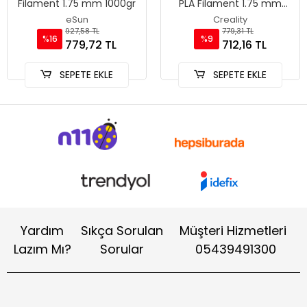
Filament 1.75 mm 1000gr
PLA Filament 1.75 mm
1000gr
eSun
Creality
927,58 TL
779,31 TL
%16
%9
779,72 TL
712,16 TL
SEPETE EKLE
SEPETE EKLE
Yardım
Sıkça Sorulan
Müşteri Hizmetleri
Lazım Mı?
Sorular
05439491300