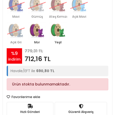
Mavi
Gümüş
Ateş Kırmızı
Açık Mavi
Açık Gri
Mor
Yeşil
779,31 TL
%9
712,16 TL
indirim
Havale/EFT ile
690,80 TL
Ürün stokta bulunmamaktadır.
Favorilerime ekle
Hızlı Gönderi
Güvenli Alışveriş