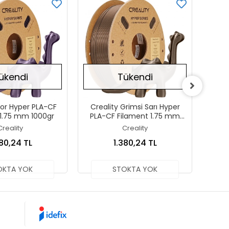
ükendi
Tükendi
Mor Hyper PLA-CF
Creality Grimsi Sarı Hyper
Cre
 1.75 mm 1000gr
PLA-CF Filament 1.75 mm
PLA
1000gr
Creality
Creality
380,24 TL
1.380,24 TL
OKTA YOK
STOKTA YOK