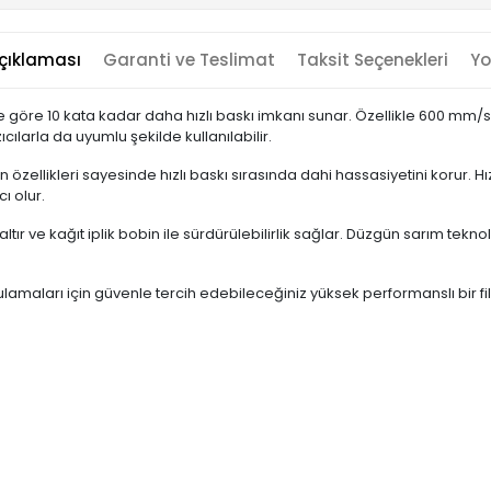
çıklaması
Garanti ve Teslimat
Taksit Seçenekleri
Yo
ere göre 10 kata kadar daha hızlı baskı imkanı sunar. Özellikle 600 mm/sn 
ıcılarla da uyumlu şekilde kullanılabilir.
özellikleri sayesinde hızlı baskı sırasında dahi hassasiyetini korur. Hızl
ı olur.
 ve kağıt iplik bobin ile sürdürülebilirlik sağlar. Düzgün sarım tekno
gulamaları için güvenle tercih edebileceğiniz yüksek performanslı bir fi