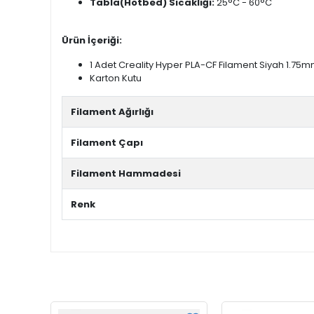
Tabla(Hotbed) Sıcaklığı:
25°C - 60°C
Ürün İçeriği:
1 Adet Creality Hyper PLA-CF Filament Siyah 1.75
Karton Kutu
Filament Ağırlığı
Filament Çapı
Filament Hammadesi
Renk