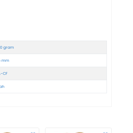
00 gram
75 mm
A-CF
yah