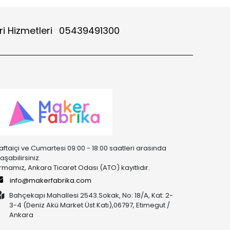
i Hizmetleri
05439491300
aftaiçi ve Cumartesi 09:00 - 18:00 saatleri arasında
laşabilirsiniz.
irmamız, Ankara Ticaret Odası (ATO) kayıtlıdır.
info@makerfabrika.com
Bahçekapı Mahallesi 2543.Sokak, No: 18/A, Kat: 2-
3-4 (Deniz Akü Market Üst Katı),06797, Etimegut /
Ankara