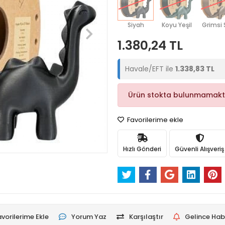
Siyah
Koyu Yeşil
Grimsi 
1.380,24 TL
Havale/EFT ile
1.338,83 TL
Ürün stokta bulunmamakt
Favorilerime ekle
Hızlı Gönderi
Güvenli Alışveriş
vorilerime Ekle
Yorum Yaz
Karşılaştır
Gelince Hab