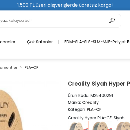
1.500 TL üzeri alışverişlerde ücretsiz kargo!
lenenler
Çok Satanlar
FDM-SLA-SLS-SLM-MJF-Polyjet Ba
lamentler
PLA-CF
Creality Siyah Hyper 
Ürün Kodu:
M25400291
Marka:
Creality
Kategori:
PLA-CF
Creality Hyper PLA-CF: Siyah