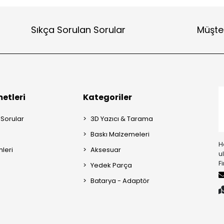
Sıkça Sorulan Sorular
Müşter
etleri
Kategoriler
 Sorular
3D Yazıcı & Tarama
Baskı Malzemeleri
H
mleri
Aksesuar
u
F
Yedek Parça
Batarya - Adaptör