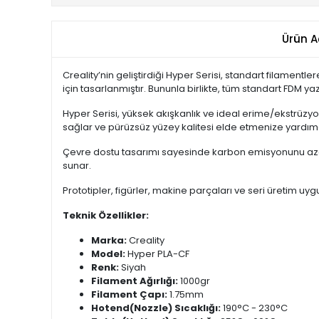
Ürün A
Creality’nin geliştirdiği Hyper Serisi, standart filamentl
için tasarlanmıştır. Bununla birlikte, tüm standart FDM yaz
Hyper Serisi, yüksek akışkanlık ve ideal erime/ekstrüzyon 
sağlar ve pürüzsüz yüzey kalitesi elde etmenize yardımc
Çevre dostu tasarımı sayesinde karbon emisyonunu azaltır
sunar.
Prototipler, figürler, makine parçaları ve seri üretim uy
Teknik Özellikler:
Marka:
Creality
Model:
Hyper PLA-CF
Renk:
Siyah
Filament Ağırlığı:
1000gr
Filament Çapı:
1.75mm
Hotend(Nozzle) Sıcaklığı:
190°C - 230°C