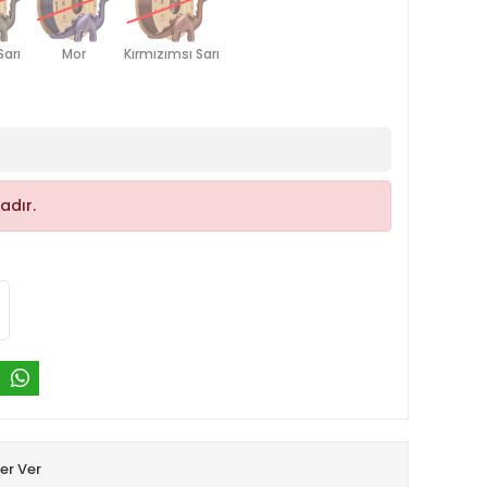
Sarı
Mor
Kırmızımsı Sarı
adır.
er Ver