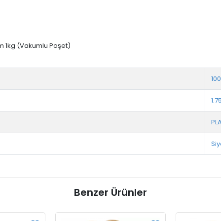
mm 1kg (Vakumlu Poşet)
10
1.
PL
Si
Benzer Ürünler