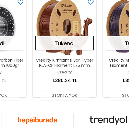
di
Tükendi
T
Carbon Fiber
Creality Kırmızımsı Sarı Hyper
Creality 
mm 1000gr
PLA-CF Filament 1.75 mm
Filament
1000gr
y
Creality
 TL
1.380,24 TL
1.
YOK
STOKTA YOK
ST