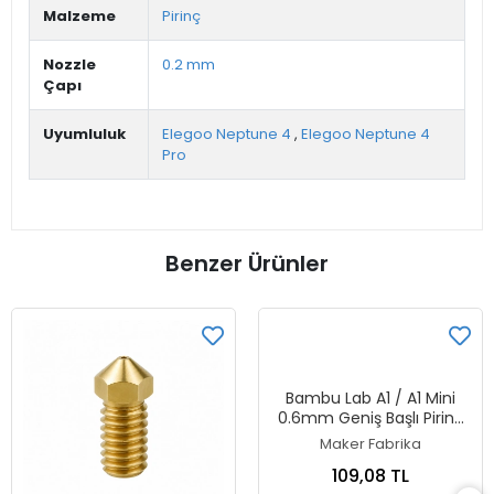
Malzeme
Pirinç
Nozzle
0.2 mm
Çapı
Uyumluluk
Elegoo Neptune 4
,
Elegoo Neptune 4
Pro
Benzer Ürünler
Bambu Lab A1 / A1 Mini
0.6mm Geniş Başlı Pirinç
Nozzle
Maker Fabrika
109,08 TL