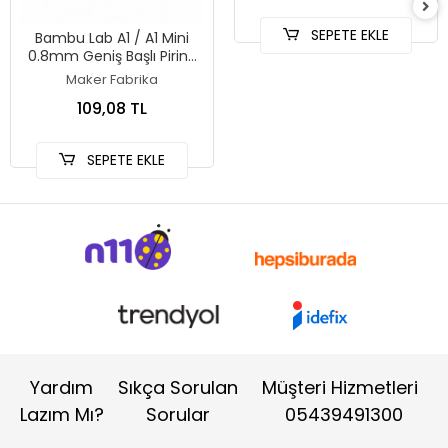
SEPETE EKLE
Bambu Lab A1 / A1 Mini
0.8mm Geniş Başlı Pirinç
Nozzle
Maker Fabrika
109,08 TL
SEPETE EKLE
Yardım
Sıkça Sorulan
Müşteri Hizmetleri
Lazım Mı?
Sorular
05439491300