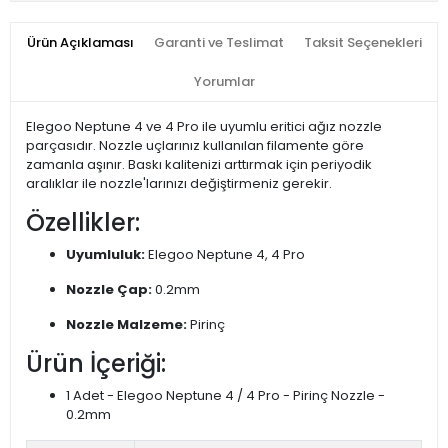
Ürün Açıklaması
Garanti ve Teslimat
Taksit Seçenekleri
Yorumlar
Elegoo Neptune 4 ve 4 Pro ile uyumlu eritici ağız nozzle
parçasıdır. Nozzle uçlarınız kullanılan filamente göre
zamanla aşınır. Baskı kalitenizi arttırmak için periyodik
aralıklar ile nozzle'larınızı değiştirmeniz gerekir.
Özellikler:
Uyumluluk:
Elegoo Neptune 4, 4 Pro
Nozzle Çap:
0.2mm
Nozzle Malzeme:
Pirinç
Ürün İçeriği:
1 Adet - Elegoo Neptune 4 / 4 Pro - Pirinç Nozzle -
0.2mm