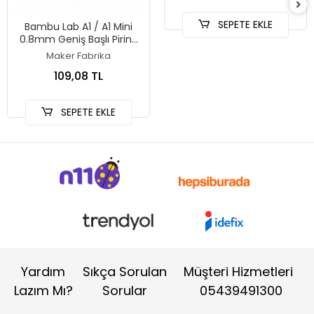
SEPETE EKLE
Bambu Lab A1 / A1 Mini
0.8mm Geniş Başlı Pirinç
Nozzle
Maker Fabrika
109,08 TL
SEPETE EKLE
Yardım
Sıkça Sorulan
Müşteri Hizmetleri
Lazım Mı?
Sorular
05439491300