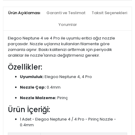
Ürün Açıklaması
Garanti ve Teslimat
Taksit Seçenekleri
Yorumlar
Elegoo Neptune 4 ve 4 Pro ile uyumlu eritici ağız nozzle
parçasıdır. Nozzle uçlarınız kullanılan filamente göre
zamanla aşınır. Baskı kalitenizi arttırmak için periyodik
aralıklar ile nozzle'larınızı değiştirmeniz gerekir.
Özellikler:
Uyumluluk:
Elegoo Neptune 4, 4 Pro
Nozzle Çap:
0.4mm
Nozzle Malzeme:
Pirinç
Ürün İçeriği:
1 Adet - Elegoo Neptune 4 / 4 Pro - Pirinç Nozzle -
0.4mm