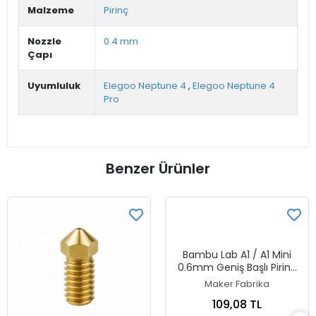
Malzeme
Pirinç
Nozzle
0.4 mm
Çapı
Uyumluluk
Elegoo Neptune 4
,
Elegoo Neptune 4
Pro
Benzer Ürünler
Bambu Lab A1 / A1 Mini
0.6mm Geniş Başlı Pirinç
Nozzle
Maker Fabrika
109,08 TL