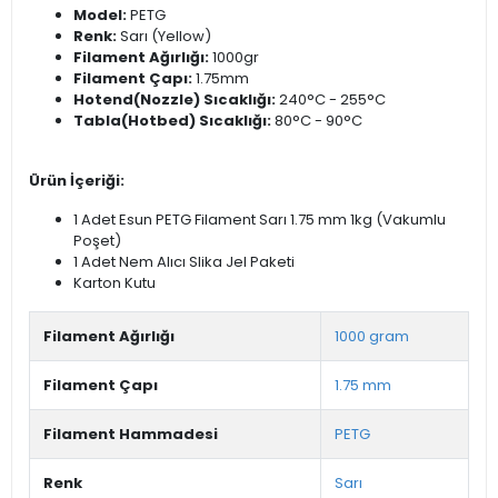
Model:
PETG
Renk:
Sarı (Yellow)
Filament Ağırlığı:
1000gr
Filament Çapı:
1.75mm
Hotend(Nozzle) Sıcaklığı:
240°C - 255°C
Tabla(Hotbed) Sıcaklığı:
80°C - 90°C
Ürün İçeriği:
1 Adet Esun PETG Filament Sarı 1.75 mm 1kg (Vakumlu
Poşet)
1 Adet Nem Alıcı Slika Jel Paketi
Karton Kutu
Filament Ağırlığı
1000 gram
Filament Çapı
1.75 mm
Filament Hammadesi
PETG
Renk
Sarı