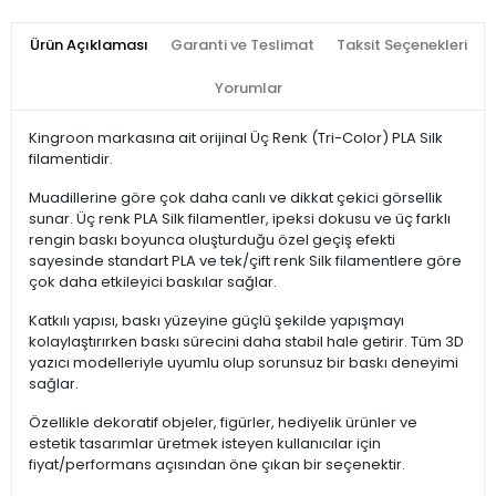
Ürün Açıklaması
Garanti ve Teslimat
Taksit Seçenekleri
Yorumlar
Kingroon markasına ait orijinal Üç Renk (Tri-Color) PLA Silk
filamentidir.
Muadillerine göre çok daha canlı ve dikkat çekici görsellik
sunar. Üç renk PLA Silk filamentler, ipeksi dokusu ve üç farklı
rengin baskı boyunca oluşturduğu özel geçiş efekti
sayesinde standart PLA ve tek/çift renk Silk filamentlere göre
çok daha etkileyici baskılar sağlar.
Katkılı yapısı, baskı yüzeyine güçlü şekilde yapışmayı
kolaylaştırırken baskı sürecini daha stabil hale getirir. Tüm 3D
yazıcı modelleriyle uyumlu olup sorunsuz bir baskı deneyimi
sağlar.
Özellikle dekoratif objeler, figürler, hediyelik ürünler ve
estetik tasarımlar üretmek isteyen kullanıcılar için
fiyat/performans açısından öne çıkan bir seçenektir.