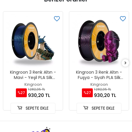
Kingroon 3 Renk Altın -
Kingroon 3 Renk Altın -
Mavi - Yeşil PLA Silk
Fuşya - Siyah PLA Silk
Filament 1.75 mm 1000gr
Filament 1.75 mm 1000gr
Kingroon
Kingroon
1.282,05 TL
1.282,05 TL
%27
%27
930,20 TL
930,20 TL
SEPETE EKLE
SEPETE EKLE