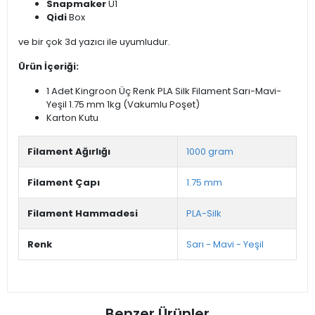
Snapmaker
U1
Qidi
Box
ve bir çok 3d yazıcı ile uyumludur.
Ürün İçeriği:
1 Adet Kingroon Üç Renk PLA Silk Filament Sarı-Mavi-
Yeşil 1.75 mm 1kg (Vakumlu Poşet)
Karton Kutu
Filament Ağırlığı
1000 gram
Filament Çapı
1.75 mm
Filament Hammadesi
PLA-Silk
Renk
Sarı - Mavi - Yeşil
Benzer Ürünler