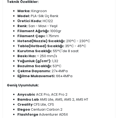
Teknik Özellikler:
Marka:
Kingroon
Model:
PLA-Silk Üç Renk
Üretici Kodu:
HC122
Renk:
Sarı - Mavi - Yeşil
Filament Ağırlığı:
1000gr
Filament Çapı:
1.75mm
Hotend(Nozzle) Sıcaklığı:
210°C - 230°C
Tabla(Hotbed) Sıcaklığı:
35°C - 45°C
Kurutma Sıcaklığı:
55°C'de 8 saat
Baskı Hızı:
< 250 mm/s
Yoğunluk (g/cm³):
1,32
Bozulma Sıcaklığı:
53°C
Çekme Dayanımı:
27±4MPa
Eğilme Mukavemeti:
66±4MPa
Geniş Uyumluluk:
Anycubic
ACE Pro, ACE Pro 2
Bambu Lab
AMS Lite, AMS, AMS 2, AMS HT
Creality
CFS Lite, CFS
Elegoo
Centuari Carbon 2
Flashforge
Adventurer AD5X