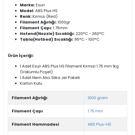
Marka:
Esun
Model:
ABS Plus HS
Renk:
Kırmızı (Red)
Filament Ağırlığı:
1000gr
Filament Çapı:
1.75mm
Hotend(Nozzle) Sıcaklığı:
220°C - 260°C
Tabla(Hotbed) Sıcaklığı:
95°C - 100°C
Ürün İçeriği:
1 Adet Esun ABS Plus HS Filament Kırmızı 1.75 mm 1kg
(Vakumlu Poşet)
1 Adet Nem Alıcı Slika Jel Paketi
Karton Kutu
Filament Ağırlığı
1000 gram
Filament Çapı
1.75 mm
Filament Hammadesi
ABS Plus-HS