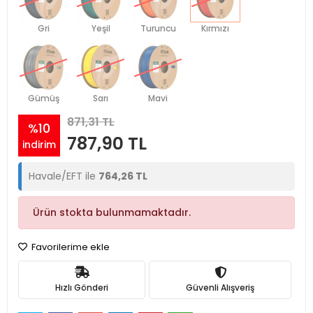
Gri
Yeşil
Turuncu
Kırmızı
Gümüş
Sarı
Mavi
871,31 TL
%10
787,90 TL
indirim
Havale/EFT ile
764,26 TL
Ürün stokta bulunmamaktadır.
Favorilerime ekle
Hızlı Gönderi
Güvenli Alışveriş