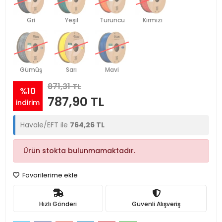
Gri
Yeşil
Turuncu
Kırmızı
Gümüş
Sarı
Mavi
871,31 TL
%10
787,90 TL
indirim
Havale/EFT ile
764,26 TL
Ürün stokta bulunmamaktadır.
Favorilerime ekle
Hızlı Gönderi
Güvenli Alışveriş