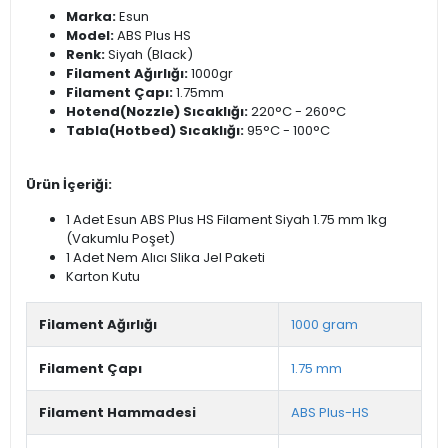
Marka:
Esun
Model:
ABS Plus HS
Renk:
Siyah (Black)
Filament Ağırlığı:
1000gr
Filament Çapı:
1.75mm
Hotend(Nozzle) Sıcaklığı:
220°C - 260°C
Tabla(Hotbed) Sıcaklığı:
95°C - 100°C
Ürün İçeriği:
1 Adet Esun ABS Plus HS Filament Siyah 1.75 mm 1kg
(Vakumlu Poşet)
1 Adet Nem Alıcı Slika Jel Paketi
Karton Kutu
Filament Ağırlığı
1000 gram
Filament Çapı
1.75 mm
Filament Hammadesi
ABS Plus-HS